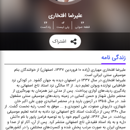
علیرضا افتخاری
۲۶
۰۲
۲۶
قطعه صوتی
پلی لیست
پادکست
اشتراک
زندگی نامه
علیرضا افتخاری مهیاری (زاده ۱۰ فروردین ۱۳۳۷، اصفهان) از خوانندگان بنام
موسیقی سنتی ایرانی است.
علیرضا افتخاری در سال ۱۳۳۷ در اصفهان دیده به جهان گشود. در کودکی نزد
طباطبایی نوازنده ویولن تعلیم دید. از ۱۲ سالگی نزد استاد تاج اصفهانی به
یادگیری ردیف‌های آوازی پرداخت. پس از مدتی نیز همزمان به بهره‌گیری از
محضر جلیل شهناز و حسن کسایی در زمینه ردیف‌های موسیقی سنتی مشغول
شد. در سال ۱۳۵۵ در آزمون باربد و در محضر اساتیدی چون علی اکبر خان
شهنازی، داریوش صفوت، علی تجویدی و ... موفق به کسب رتبه نخست گشت. از
سال ۱۳۶۰ پس از درگذشت استاد تاج اصفهانی نزد دادبه به ادامه تعلیم موسیقی
پرداخت. در سال ۱۳۶۲، اولین آلبوم خود را به توصیه فرامرز پایور با نام «آتش
دل» و به یاد استاد فقیدش تاج اصفهانی منتشر کرد. پس از آن، آثار او از صدا و
سیمای ایران به صورت مرتب پخش شده و کنسرت‌های مختلفی را در کشورهایی