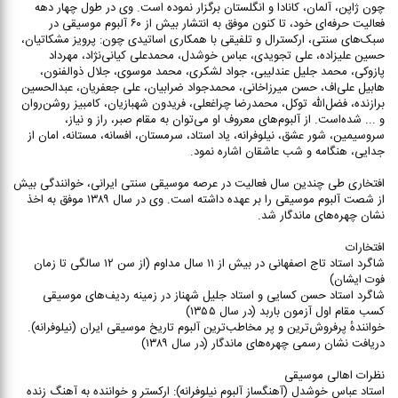
چون ژاپن، آلمان، کانادا و انگلستان برگزار نموده است. وی در طول چهار دهه
فعالیت حرفه‌ای خود، تا کنون موفق به انتشار بیش از ۶۰ آلبوم موسیقی در
سبک‌های سنتی، ارکسترال و تلفیقی با همکاری اساتیدی چون: پرویز مشکاتیان،
حسین علیزاده، علی تجویدی، عباس خوشدل، محمدعلی کیانی‌نژاد، مهرداد
پازوکی، محمد جلیل عندلیبی، جواد لشکری، محمد موسوی، جلال ذوالفنون،
هابیل علی‌اف، حسن میرزاخانی، محمدجواد ضرابیان، علی جعفریان، عبدالحسین
برازنده، فضل‌الله توکل، محمدرضا چراغعلی، فریدون شهبازیان، کامبیز روشن‌روان
و ... شده‌است. از آلبوم‌های معروف او می‌توان به مقام صبر، راز و نیاز،
سروسیمین، شور عشق، نیلوفرانه، یاد استاد، سرمستان، افسانه، مستانه، امان از
جدایی، هنگامه و شب عاشقان اشاره نمود.
افتخاری طی چندین سال فعالیت در عرصه موسیقی سنتی ایرانی، خوانندگی بیش
از شصت آلبوم موسیقی را بر عهده داشته است. وی در سال ۱۳۸۹ موفق به اخذ
نشان چهره‌های ماندگار شد.
افتخارات
شاگرد استاد تاج اصفهانی در بیش از ۱۱ سال مداوم (از سن ۱۲ سالگی تا زمان
فوت ایشان)
شاگرد استاد حسن کسایی و استاد جلیل شهناز در زمینه ردیف‌های موسیقی
کسب مقام اول آزمون باربد (در سال ۱۳۵۵)
خوانندهٔ پرفروش‌ترین و پر مخاطب‌ترین آلبوم تاریخ موسیقی ایران (نیلوفرانه).
دریافت نشان رسمی چهره‌های ماندگار (در سال ۱۳۸۹)
نظرات اهالی موسیقی
استاد عباس خوشدل (آهنگساز آلبوم نیلوفرانه): ارکستر و خواننده به آهنگ زنده