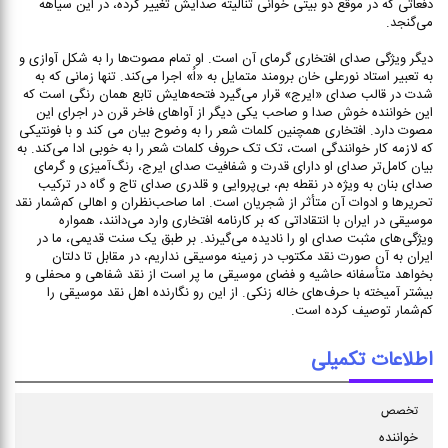
دفعاتی که در موقع دو بیتی خوانی تنالیته صدایش تغییر کرده، در این سیاهه
می‌گنجد.
دیگر ویژگی صدای افتخاری گرمای آن است. او تمام مصوت‌ها را به شکل آوازی و
به تعبیر استاد نورعلی خان برومند متمایل به «اُ» اجرا می‌کند. تنها زمانی که به
شدت در قالب صدای «ایرج» قرار می‌گیرد فتحه‌هایش تابع همان رنگی است که
این خواننده خوش صدا و صاحب یکی دیگر از آواهای فاخر قرن در اجرای این
مصوت دارد. افتخاری همچنین کلمات شعر را به وضوح بیان می کند و با فونتیکی
که لازمه کار خوانندگی است، تک تک حروف کلمات شعر را به خوبی ادا می‌کند. به
بیان کامل‌تر صدای او دارای قدرت و شفافیت صدای ایرج، رنگ‌آمیزی و گرمای
صدای بنان به ویژه در نقطه بم، بی‌پروایی و قلدری صدای تاج و گاه در ترکیب
تحریرها و ادوات آن متأثر از شجریان است. اما صاحب‌نظران و اهالی کم‌شمار نقد
موسیقی در ایران با انتقاداتی که بر کارنامه افتخاری وارد می‌دانند، همواره
ویژگی‌های مثبت صدای او را نادیده می‌گیرند. بر طبق یک سنت قدیمی، ما در
ایران به آن صورت نقد مکتوب در زمینه موسیقی نداریم، در مقابل تا دلتان
بخواهد متأسفانه حاشیه و فضای موسیقی ما پر است از نقد شفاهی و محفلی و
بیشتر آمیخته با حرف‌های خاله زنکی. از این رو نگارنده اهل نقد موسیقی را
کم‌شمار توصیف کرده است.
اطلاعات تکمیلی
تخصص
خواننده