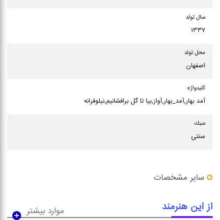
سال تولد
۱۳۳۷
محل تولد
اصفهان
كلیدواژه
آمد بهار,آمد_بهار,آواز,بیا تا گل برافشانیم,نیلوفرانه
سبك
سنتی
سایر مشخصات
از این هنرمند
موارد بیشتر