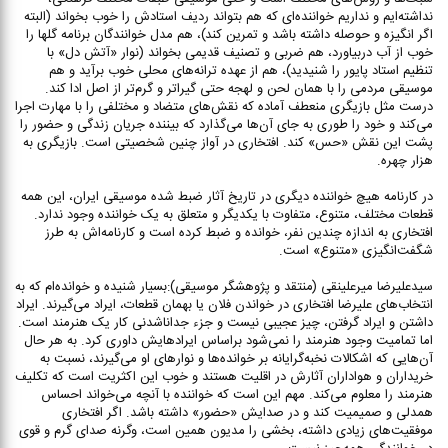
نداشته‌ایم و نداریم خواننده‌ای که هم بتواند ردیف استادش را خوب بخواند (البته
اگر انگیزه و حوصله داشته باشد و تمرین کند)، هم مدل خوانندگان برنامه گلها را
خوب از آب دربیاورد، هم ضربی و تصنیف قدیمی بخواند (نوار «آتش دل» با
تنظیم استاد پایور را شنیدید)، هم از عهده ترانه‌های محلی خوب برآید و هم
موسیقی مردمی را با همان لحن و لهجه حتی گیراتر و گرم‌تر از اصل ادا کند.
درست مثل بازیگری منعطف آماده که نقش‌های متضاد و مختلفی را با مهارت اجرا
می‌کند و خود را طوری به جای آن‌ها می‌گذارد که بیننده جریان زندگی و حضور را
پشت این نقش «حس» کند. افتخاری در آواز چنین شخصیتی است. بازیگری به
هزار چهره.
در کارنامه هیچ خواننده دیگری در تاریخ آثار ضبط شده موسیقی ایران، این همه
قطعات مختلف، متنوع، متفاوت با یکدیگر و متعلق به یک خواننده وجود ندارد.
افتخاری به اندازه چندین نفر، خوانده و ضبط کرده است و کارنامه‌اش به طرز
شگفت‌انگیزی «متنوع» است.
سیدعلیرضا میرعلینقی (منتقد و پژوهشگر موسیقی):بسیار شنیده و خوانده‌ام که به
انتخاب‌های علیرضا افتخاری در خواندن فلان یا بهمان قطعات، ایراد می‌گیرند. ایراد
داشتن و ایراد گرفتن، چیز عجیبی نیست و جزء جداناشدنی کار یک هنرمند است.
اما تمامیت وجود هنرمند را نمی‌شود براساس ایرادهایش داوری کرد. به هر حال
آن‌هایی که اشکالات نخبه‌گرایانه بر خوانده‌ها و نوارهای او می‌گیرند، نسبت به
خریداران و هواداران آثارش در اقلیت هستند و خوب این اکثریت است که تکلیف
هنرمند را معلوم می‌کند. مهم این است که خواننده با آنچه می‌خواند احساس
همدلی و صمیمیت کند و در صدایش «حضور» داشته باشد. اگر افتخاری
موفقیت‌های زیادی داشته، بخشی را مدیون همین است، وگرنه صدای گرم و قوی