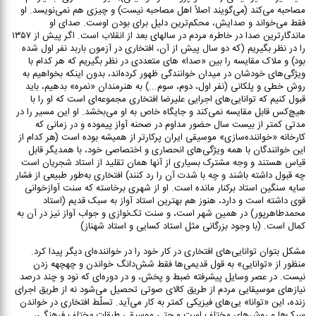
مصاحبه می‌کند (می‌گویند اصلاً اهل مصاحبه نیست) و چیزی هم نمی‌نویسد. او
فقط می‌خواند و صدایش، محکم‌ترین دلیل برای بودن اوست. صدای او
ماندگارترین صدا در خاطره مردم در سالهای بعد از انقلاب است. اگر پیش از ۱۳۵۷
را در نظر بگیریم (که دو سال پیش از آن، افتخاری در آزمون باربد نفر اول شده
بود) و ملاک مقایسه را بین «صدا» های متعددی در نظر بگیریم که هر کدام با
ویژگی‌های خودشان در میدان خوانندگی ظهور کرده‌اند، بدون اینکه بخواهیم به
روش خطی و پلکانی (نفر اول، دوم، سوم...) به هنرمندان «نمره» بدهیم، باید
قبول کنیم که توانایی‌های اجرایی علیرضا افتخاری مجموعه‌ای است که او را با
هیچ‌کس قابل مقایسه نمی‌کند و جایگاه خاص به او می‌بخشد. او این مسیر را در
مدتی کمتر از بیست سال حضور مداوم در صحنه آواز پیموده و در زمانی که
کارخانه «خواننده‌سازی» موسیقی ایران پرکارتر از همیشه بوده است (هر کدام از
این خوانندگان با همه ویژگی‌های انحصاری و اختصاصی خود، با همدیگر قابل
قیاس هستند و وجه مشترک بسیاری از آنها همان تقلید از استاد شجریان است
چه قبول داشته باشند و چه با شدت آن را رد کنند) افتخاری به‌طور طبیعی از فشار
سایه سنگین استاد برکنار مانده است. او از شهری برخاسته که سنت آوازخوانی
قوی داشته است و دارد، هنوز هم بهترین استاد آواز به سبک قدیم (استاد
محمدطاهرپور) در همین شهر است، و سنت تک‌نوازی و جواب آواز نیز در آن به
کمال است. (با وجود بزرگانی مثل استاد کسایی و استاد شهناز)
مشکل بتوان توانایی‌های افتخاری در کار خود را در خواننده‌ای دیگر پیدا کرد.
منظور از «توانایی» به قول قدیمی‌ها فقط شش‌دانگ خواندن و چهچهه زدن
نیست. در عصر وسایل پیشرفته ضبط و پخش، و در دوره‌ای که نود و چند درصد
نیازهای موسیقایی مردم از طریق کالای صوتی تحصیل می‌شود نه از طریق اجرای
زنده، این «توانا» یی‌های فیزیکی کمتر به کار می‌آید. تسلّط افتخاری در خواندن
سبک‌ها و روش‌های مختلف است و حتی موسیقی طبقات مختلف فرهنگی،