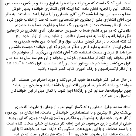
است. این آهنگ است که می‌تواند خواننده را به اوج رساند و برعکس به حضیض
بکشاند. این را تجربه نشان داده. کما اینکه آقای افتخاری خواننده بسیار خوش
صدا و صاحبنامی بود اما شنوندگان آقای افتخاری را با نیلوفرانه‌ها شناختند. به نظر
من، آقای افتخاری یکی از بهترین خواننده‌هایی است که بعد از انقلاب ظهور کرده
است. از نظر وسعت صدا و همچنین رنگ صدا و جذابیت صدا و به خصوص
اطلاعاتی که در مورد اشعار قدما به خصوص حافظ دارد. آقای افتخاری در کارهایی
مثل نیلوفرانه و رازگشا به نحو بسیار مطلوبی و شاید بیش از توان خود ارج
گذاشته است. با در نظر گرفتن مطالب فوق و از آنجا که من علاقه شدیدی به
صدای ایشان داشته و دارم گاهی متأثر می‌شوم که این خواننده دوست داشتنی
چرا باید از کارهای سست استفاده کند؟ آقای افتخاری می‌گوید اگر بخواهم کار
فاخر بخوانم باید فقط از ساخته‌های خوشدل بخوانم و آن هم سه سال به سه سال
طول می‌کشد. واقعاً هم همین‌طور است. رازگشا سه سال طول کشید تا آماده شد
و از نظر ارکستراسیون و رنگ آمیزی شاید کمتر شنیده باشید.
در حال حاضر اکثر خواننده‌ها خوب کار می‌کنند و مورد احترام من هستند. اگر
خواننده‌ای باشد که شرایط اجرایی افتخاری را داشته باشد و ملودی من بتواند
چون نیلوفرانه‌ها، صدایم کن و رازگشا اجرا شود، با کمال میل از این خوانندگان
استقبال خواهم کرد.
استاد محمد جلیل عندلیبی (آهنگساز آلبوم امان از جدایی): علیرضا افتخاری
بی‌شک یکی از بهترین و با استعدادترین خوانندگان ماست. اما ایشان در این دوره
از کار هنری خود نیاز به پشتیبانی و دلگرمی و تشویق دارند؛ چیزی که این روزها
خیلی از ایشان دریغ می‌شود. در این زمانه کار هنرمندان خیلی سخت شده است
و با ستم مضاعف و با این هزینه‌های سنگینی که دارند، مرد می‌خواهد تا با این
وضعیت مقابله کند. علیرضا افتخاری، از آن دسته هنرمندانی است که در این