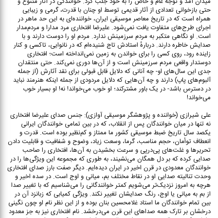
میدان آمد و توجه عام و خاص را به خود جلب کرد. خوانندگی در آثار متنوع و
حتی بازخوانی تعدادی از آثار قدیمی توسط او چنان با قدرت، گرمی و زیبایی
همراه است که در تاریخ معاصر موسیقی ایران، خواننده‌ای به این حد ماهر در
اجرای طرح‌های متفاوت یافت نمی‌شود. علیرضا افتخاری مرد مدارا و مردم‌مدار
است. او نگاهی متکبر به مردم سرزمینش ندارد. مردم او را دوست دارند و با
صدایش خاطره دارند. دربارهٔ استادش تاج شنیده‌ام که در نانوایی، تاکسی و کنار
زاینده رود، روی کسی را برای خواندن به زمین نمی‌انداخته است؛ افتخاری
دوستدار واقعی مردم سرزمینش است و از آن‌ها دوری نمی‌کند. حتی منتقدان
جدی این سال‌های او- چه آنانی که دلایل قابل قبولی برای نقد آثارش (از جمله
آلبوم‌های پاپ) دارند و چه آن‌هایی که دلایل مردودی از جمله اینکه هنرمند نباید
در دسترس باشد- در یک باور مشترکند؛ او خوب می‌خواند! نه! او بسیار خوب
می‌خواند!
علی شیرازی (خواننده و پژوهشگر موسیقی آوازی): جنس صدای علیرضا افتخاری
نه تنها در میان خوانندگان پس از انقلاب، که در بین تمامی خوانندگان ایرانی
یکصد سال تاریخ ضبط موسیقی کشور ما ممتاز و کم‌نظیر بوده است. قدرت و
انعطاف توأمان، حجم مناسب، گرما، وسعت زیاد، وضوح و شفافیت و قابلیت دادن
تحریرها و غلت‌های پی‌درپی و سرعت بخشیدن به آن‌ها، افتخاری را صاحب
صدایی کرده که بر دل همگان می‌نشیند، به طوری که مجموعه این ویژگی‌ها را در
خوانندگان معدودی در قرن اخیر در ایران دیده‌ایم. دیگر صفت بارز صدای افتخاری
وحدت تنالیته صدایی او در نقاط مختلف بم، میانی و اوج است. در سده اخیر و
هرچه به امروز نزدیک‌تر می‌شویم کمتر خوانندگانی را می‌شناسیم که با تغییر صدا
از بم به میانی یا اوج، رنگ صدایشان تغییر نکند. ویژگی کمیابی که زبانزد آن در
بین تمام خوانندگان ما استاد غلامحسین بنان بوده و از این نظر نام او چون نگینی
درخشان بر تارک همه صداهای این قرن می‌درخشد. نام افتخاری نیز به جز معدود