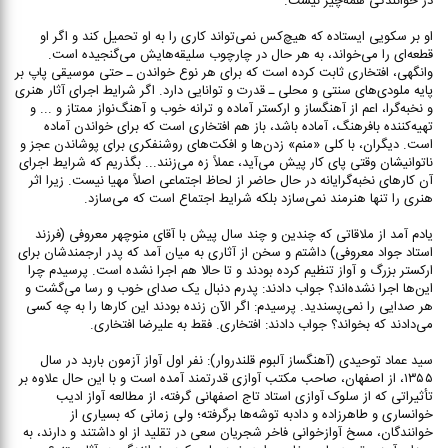
در خوانندگی همه‌چیز نیست.
او بر سکویی ایستاده که هیچ‌کس نمی‌تواند کاری را به او تحمیل کند و اگر او
قطعه‌ای را می‌خواند، به هر حال در چارچوب سلیقه‌هایش می‌گنجیده است.
وانگهی، افتخاری ثابت کرده است که برای هر نوع خواندن ـ حتی موسیقی پاپ بر
پایه ملودی‌های سنتی و محلی ـ قدرت و توانایی دارد. اگر شرایط اجرای آثار هنری
و نخبه‌گرا، اعم از آهنگساز و ارکستر آماده و ترانه خوب و آهنگ‌نواز ممتاز و ... و
تهیه‌کننده بافرهنگ، آماده باشد، باز هم افتخاری است که برای خواندن آماده
است. دیگران، با کلی «منم» زدن‌ها و افکت‌های روشنفکری برای پوشاندن عجز و
ناتوانیشان وقتی پای کار پیش می‌آید، عملاً زه می‌زنند... بگذریم که شرایط اجرای
آن کارهای نخبه‌گرایانه در حال حاضر از لحاظ اجتماعی اصلاً مهیا نیست. زیرا اثر
هنری را تنها هنرمند نمی‌سازد بلکه شرایط اجتماع است که می‌سازد.
یادم آمد از ملاقاتی که چندین و چند سال پیش با آقای منوچهر معروفی (فرزند
استاد جواد معروفی) داشتم و سخن از آثاری به میان آمد که پدر ارجمندشان برای
ارکستر بزرگ و آواز تنظیم کرده بودند و تا حالا هم اجرا نشده است. پرسیدم چرا
این‌ها اجرا نشده‌اند؟ جواب دادند: پدرم دنبال یک صدای خوب و رسا می‌گشت و
هر صدایی را نمی‌پسندید. پرسیدم: اگر الآن زنده بودند این کارها را به چه کسی
می‌دادند که بخواند؟ جواب دادند: افتخاری. فقط به علیرضا افتخاری.
سید عماد توحیدی (آهنگساز آلبوم قلندروار): نفر اول آواز آزمون باربد در سال
۱۳۵۵، از اصفهان، صاحب مکتب آوازی قدرتمند آمده است و با این حال علاوه بر
تأثیراتی که از سلوک آوازی استاد تاج اصفهانی گرفته، از مطالعه آواز ادیب
خوانساری و طاهرزاده و دادبه توشه‌ها برگرفته؛ ولی زمانی که بسیاری از
خوانندگان، مسخ آوازخوانی فاخر شجریان سعی در تقلید از او داشتند و دارند، به