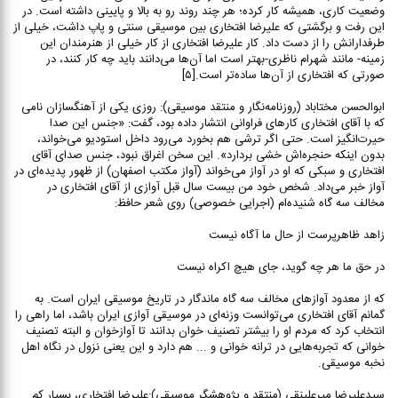
وضعیت کاری، همیشه کار کرده؛ هر چند روند رو به بالا و پایینی داشته است. در
این رفت و برگشتی که علیرضا افتخاری بین موسیقی سنتی و پاپ داشت، خیلی از
طرفدارانش را از دست داد. کار علیرضا افتخاری از کار خیلی از هنرمندان این
زمینه- مانند شهرام ناظری-بهتر است اما آن‌ها می‌دانند باید چه کار کنند، در
صورتی که افتخاری از آن‌ها ساده‌تر است.[۵]
ابوالحسن مختاباد (روزنامه‌نگار و منتقد موسیقی): روزی یکی از آهنگسازان نامی
که با آقای افتخاری کارهای فراوانی انتشار داده بود، گفت: «جنس این صدا
حیرت‌انگیز است. حتی اگر ترشی هم بخورد می‌رود داخل استودیو می‌خواند،
بدون اینکه حنجره‌اش خشی بردارد». این سخن اغراق نبود، جنس صدای آقای
افتخاری و سبکی که او در آواز می‌خواند (آواز مکتب اصفهان) از ظهور پدیده‌ای در
آواز خبر می‌داد. شخص خود من بیست سال قبل آوازی از آقای افتخاری در
مخالف سه گاه شنیده‌ام (اجرایی خصوصی) روی شعر حافظ:
زاهد ظاهرپرست از حال ما آگاه نیست
در حق ما هر چه گوید، جای هیچ اکراه نیست
که از معدود آوازهای مخالف سه گاه ماندگار در تاریخ موسیقی ایران است. به
گمانم آقای افتخاری می‌توانست وزنه‌ای در موسیقی آوازی ایران باشد، اما راهی را
انتخاب کرد که مردم او را بیشتر تصنیف خوان بدانند تا آوازخوان و البته تصنیف
خوانی که تجربه‌هایی در ترانه خوانی و ... هم دارد و این یعنی نزول در نگاه اهل
نخبه موسیقی.
سیدعلیرضا میرعلینقی (منتقد و پژوهشگر موسیقی):علیرضا افتخاری، بسیار کم