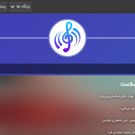
پایگاه ها
پخش 
لامت
بهناز حقی,سلامتی,ورزش
دی:
ورزشی
ویس:
علی جعفری فوتمی
ده:
مجید امجدی فرد