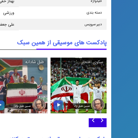
كلیدواژه
بهناز حق
دسته بندی
ورزشی
دبیر سرویس
علی جعفر
پادکست های موسیقی از همین سبک
سكوی افتخار
طبل شادانه
سكوی افتخار
طبل شادانه