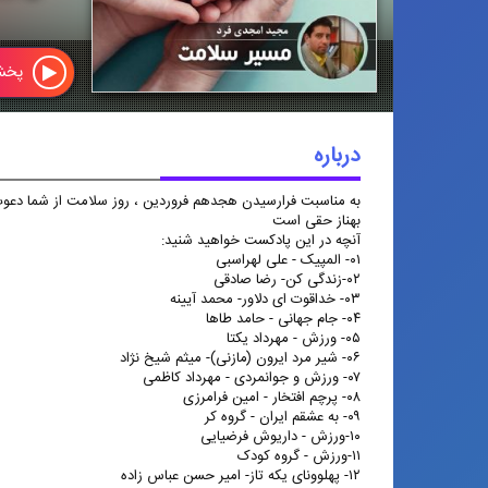
پخ
درباره
مسیر سلامت
به مناسبت فرارسیدن هجدهم فروردین ، روز سلامت از شما دعوت م
به مناسبت فرارسیدن هجدهم فروردین ،
بهناز حقی است
روز سلامت از شما دعوت می کنیم
آنچه در این پادکست خواهید شنید:
شنونده این پادکست باشید. تهیه کننده
۰۱- المپیک - علی لهراسبی
پادکست مجید امجدی فرد تهیه کننده
۰۲-زندگی کن- رضا صادقی
رادیو پیام و گوینده آن بهناز حقی است
۰۳- خداقوت ای دلاور- محمد آیینه
۰۴- جام جهانی - حامد طاها
۰۵- ورزش - مهرداد یکتا
۰۶- شیر مرد ایرون (مازنی)- میثم شیخ نژاد
۰۷- ورزش و جوانمردی - مهرداد کاظمی
۰۸- پرچم افتخار - امین فرامرزی
۰۹- به عشقم ایران - گروه کر
۱۰-ورزش - داریوش فرضیایی
۱۱-ورزش - گروه کودک
۱۲- پهلوونای یکه تاز- امیر حسن عباس زاده