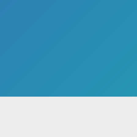
ن
هنرمندان