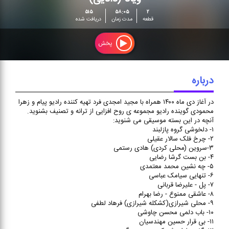
ویانا (دانایی)
۵۱۵
۵۸:۰۵
۲
در آغاز دی ماه ۱۴۰۰ همراه با
قطعه
مدت زمان
دریافت شده
مجید امجدی فرد تهیه کننده
رادیو پیام و زهرا محمودی
پخش
گوینده رادیو مجموعه ی روح
افزایی از ترانه و تصنیف بشنوید.
درباره
در آغاز دی ماه ۱۴۰۰ همراه با مجید امجدی فرد تهیه کننده رادیو پیام و زهرا
محمودی گوینده رادیو مجموعه ی روح افزایی از ترانه و تصنیف بشنوید.
آنچه در این بسته موسیقی می شنوید:
۱- دلخوشی گروه پازلبند
۲- چرخ فلک سالار عقیلی
۳-سروین (محلی کردی) هادی رستمی
۴- بن بست گرشا رضایی
۵- چه نشین محمد معتمدی
۶- تنهایی سیامک عباسی
۷- پل - علیرضا قربانی
۸- عاشقی ممنوع - رضا بهرام
۹- محلی شیرازی(کشکله شیرازی) فرهاد لطفی
۱۰- باب دلمی محسن چاوشی
۱۱- بی قرار حسین مهندسیان