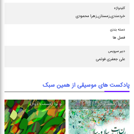
كلیدواژه
خردمندی,زمستان,زهرا محمودی
دسته بندی
فصل ها
دبیر سرویس
علی جعفری فوتمی
پادکست های موسیقی از همین سبک
نو نَوا (قسمت اول)
نو نَوا (قسمت دوم)