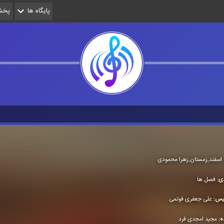
پایگاه ها
پخش 
اسفند,زمستان,زهرا محمودی
دی:
فصل ها
ویس:
علی جعفری فوتمی
ده:
مجید امجدی فرد