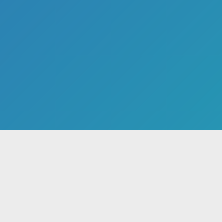
ن
هنرمندان
ایران صدا
خد
کودک ایران صدا
معا