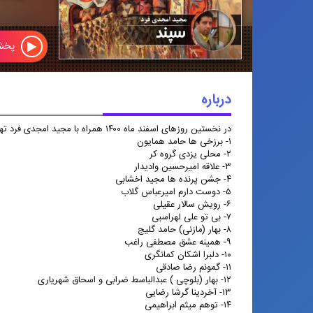
پخ
درباره
سپند
در نخستین روزهای اسفند ماه ۱۴۰۰ همراه با مجید امجدی فرد تهیه کننده رادیو پیام و زهرا محمودی گوینده رادیو مجموعه ی روح افزایی از ترانه و تصنیف بشنوید.
در نخستین روزهای اسفند ماه ۱۴۰۰
۱- برزخی ها حامد همایون
همراه با مجید امجدی فرد تهیه کننده
۲- محلی یزدی گروه کر
رادیو پیام و زهرا محمودی گوینده رادیو
۳- علاقه امیرحسین وادیدار
مجموعه ی روح افزایی از ترانه و تصنیف
۴- جشن پرنده ها مجید اخشابی
بشنوید.
۵- دوست دارم امیرعباس گلاب
۶- رویش سالار عقیلی
۷- بی تو علی لهراسبی
۸- بهار (مازنی) حامد گلیج
۹- همینه عشق مصطفی راغب
۱۰- دلبرا اشکان کمانگری
۱۱- گمونم رضا صادقی
۱۲- بهار (بلوچی ) عبدالباسط ضرابی و اسحاق شهریاری
۱۳- آخردینا گرشا رضایی
۱۴- توهم میثم ابراهیمی