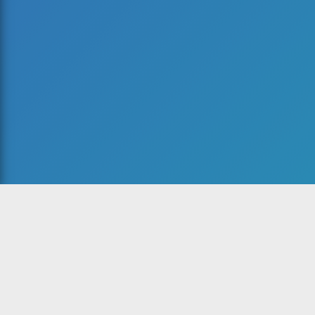
مات رادیو
ونت صدا