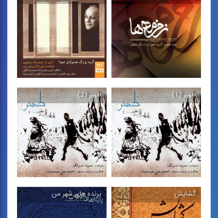
پرسه
سوی خرابات
تكنوازی سه تار اجرای
موسیقی دستگاهی اثر مجید
حسین اینانلو بهمراهی تنبك
رئیسیان با یاد پرویز ...
...
ظهیر (1)
ظهیر (2)
زمزمه ها
جادوی سكوت
مجموعه ی تصنیف ساخته
آلبوم یادواره فریدون مشیری
حمید متبسم بر اشعار
اجرای گروه شیدا
محمدرضا ...
گشایش
پرنده های شهر من
ظهیر (1)
ظهیر (2)