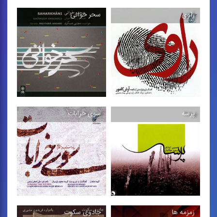
شفاف تر از تار (زندگی
راوی
سحر خوانی
هنری استاد جلیل
میهن وطنم خوشتر
شهناز)
آلبوم موسیقی دستگاهی اثر
«شفاف تر از تار»، زندگی
محمدجلیل عندلیبی ، 1395
هنری و سبك نوازندگی استاد
...
پرسه
سوی خرابات
راوی
سحر خوانی
كمانچه ی آرش كامور
آلبوم موسیقی دستگاهی
بهمراهی سازهای كوبه ای
اجرای همنوازان خاموش
زمزمه ها
جادوی سكوت