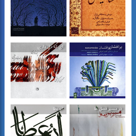
آلبوم موسیقی دستگاهی اثر
آلبوم موسیقی دستگاهی با
احمدعلی میسمیان
صدای سینا سرلك
برافشان
ای كه دل داری
گشایش
پرنده های شهر من
موسیقی دستگاهی اجرای
موسیقی بی كلام دستگاه نوا
همنوازان اقبال در آواز بیات
ساخته حمیدرضا آفریده
...
در مسیر فصل ها
ابوعطا
برافشان
ای كه دل داری
برگزیده آلبوم گروهنوازی
آلبوم موسیقی دستگاهی با
موسیقی دستگاهی اجرای ...
آواز محسن كرامتی و تار ...