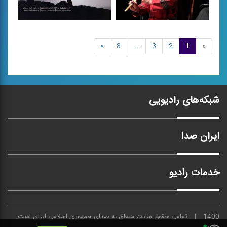
فاصله 2
»
8
...
3
2
1
«
سفری تا روشنایی
مجموعه موسیقی اصیل بی
كلام ویژه پخش در میان
هم نوازی تار، عود و تنبك
برنامه
شبکه‌های رادیویی
ایران صدا
خدمات رادیو
1400
تمامی حقوق سایت متعلق به
صدای
جمهوری اسلامی ایران است