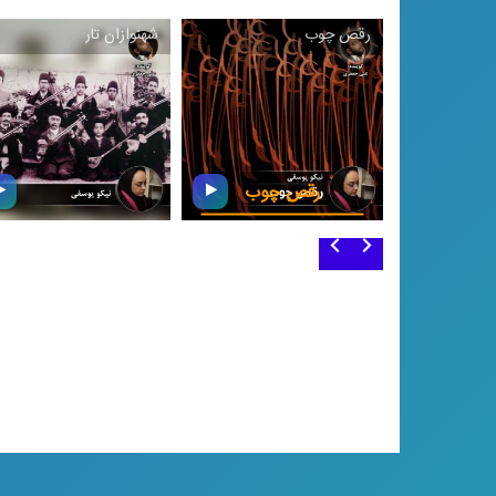
این بسته موسیقی باشید
سرافرازمان بشنوید
رقص چوب
شهنوازان تار
رقص چوب
سنتور، یك ساز زهی
مضرابی رایج در موسیقی
شهنوازان تار
ایران است كه اولین ردپای
آن در تاریخ فرهنگ‌مان
تار یكی از سازهای اصلی د
مربوط به تمدن بابل، یعنی
موسیقی دستگاهی ایران
بیش از ۵۰۰ سال قبل از
است كه تاریخچه‌ای كهن
میلاد مسیح است و اولین
دارد.
نمونه‌ی شنیداری‌ای كه از
این ساز ضبط شده، به اوایل
دوران ناصرالدین شاه
برمی‌گردد.