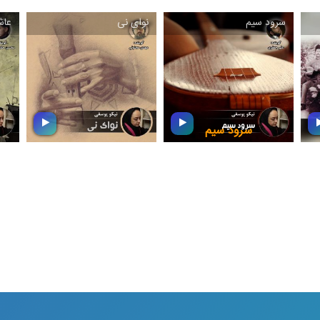
جاودانمان ایران خواهید
مادر، در این بسته موسیقایی
از
شنید
از مادر و برای مادر بشنوید
ا
سرود سیم
نوای نی
عاش
سرود سیم
سه‌تار سازی زهی-
نوای نی
مضرابی‌ست كه با ناخن
قص
انگشت اشاره‌ی دست راست
ت
ر
نواخته می‌شود و به‌خاطر
این بسته ی موسیقی به ساز
ا
صدای ظریف و كم‌حجمی كه
نی و نوازندگی اساتید بزرگ
دارد، حضورش در
این ساز در ۱۵۰ سال اخیر
تك‌نوازی‌ها شنیدنی‌تر است.
اختصاص دارد.
ك
این بسته‌ی موسیقی گلچینی
بس
از نمونه‌های نوازندگی این
ساز است.