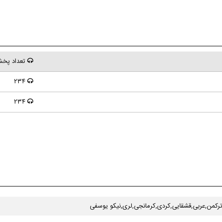
تعداد پخ
۲۳۴
۲۳۴
تركمن,عربی,قشقایی,كردی,كرمانجی,لری,نیكو یوسفی