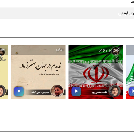
ا
ی فوتمی
كهن بوم و بر
مادر
سعد
كهن بوم و بر
مادر
در این بسته موسیقایی
با عرض تبریك به مناسبت
،
زیباترین تصنیف ها و ترانه
ولادت حضرت فاطمه (س) و
ها را در وصف وطن
گرامیداشت مقام شامخ
ه