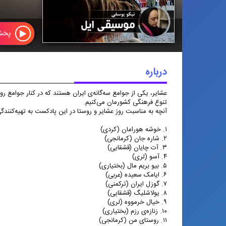
پخ
درباره
موسیقی ایل
عشایر، یکی از جوامع سه‌گانه‌ی ایران
عشایر، یکی از جوامع سه‌گانه‌ی ایران هستند که در کنار جوامع رو
هستند که در کنار جوامع روستایی و
تنوع فرهنگی کشورمان می‌کنیم.
شهری هماره در تاریخ ایران افتخارآفرین
آنچه به مناسبت روز عشایر و روستا در این پادکست به تهیه‌کنند
بوده‌اند. در این پادکست موسیقی،
نگاهی بسیار گذرا به این تنوع فرهنگی
۱. خوشه هورامان (کردی)
کشورمان می‌کنیم.
۲. شاره جان (کرمانجی)
۳. آت چایان (قشقایی)
۴. آسو (لری)
۵. بیو بریم مال (بختیاری)
۶. ایامک سعیده (عربی)
۷. گوزل ایران (ترکمنی)
۸. یولاشلیگ (قشقایی)
۹. خیال خرمووه (لری)
۱۰. زنازه‌ی رزم (بختیاری)
۱۱. روستای من (کرمانجی)