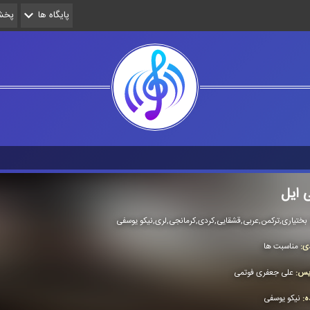
پایگاه ها
پخش 
 ایل
بختیاری,تركمن,عربی,قشقایی,كردی,كرمانجی,لری,نیكو یوسفی
دی:
مناسبت ها
ویس:
علی جعفری فوتمی
ده:
نیكو یوسفی