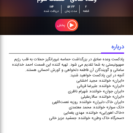
پادکست وعده صادق در
۱۷۴
۵۲:۲۳
۲
بزرگداشت حماسه غرورانگیز
قطعه
مدت زمان
دریافت شده
حملات به قلب رژیم صهیونیستی
به شما تقدیم می شود. تهیه
کننده این قسمت احمد خدابنده
پخش
سامانی و گویندگان آن فاطمه
دلخواهی و کورش احسانی
هستند.
درباره
پادکست وعده صادق در بزرگداشت حماسه غرورانگیز حملات به قلب رژیم
صهیونیستی به شما تقدیم می شود. تهیه کننده این قسمت احمد خدابنده
سامانی و گویندگان آن فاطمه دلخواهی و کورش احسانی هستند.
آنچه در این پادکست خواهید شنید:
«ایران» خواننده: مجید اخشابی
«ایران» خواننده: علیرضا قربانی
«ایران جوان» خواننده: شهرام ناظری
«ایران» خواننده: سالارعقیلی
«ایران خاک دلیران» خواننده: روزبه نعمت‌اللهی
«تک سوار» خواننده: محمد معتمدی
«خاک اهورایی» خواننده: مهدی یغمایی
«سحرگاه خاک وطن» خواننده: جمشید عزیز خانی