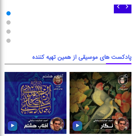
وطن
رسول مهربانی
در روزهای پر افتخار میهن ،
در شادباش ولادت باسعادت
مجموعه ای از تصنیف و ترانه را
رسول اكرم (ص) ؛ شنونده این
با موضوع وطن سرافرازمان
بسته موسیقی باشید
بشنوید
پادکست های موسیقی از همین تهیه کننده
نگار
آفتاب هشتم