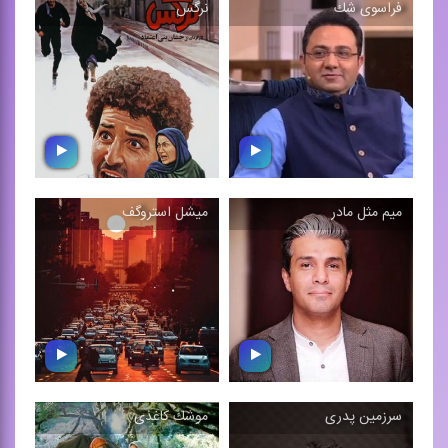
فراسوی شك
نرگس
نسل سوخته
گردو
موسیقی فیلم اثر رامین بهنا،
بخش‌هایی از موسیقی متن
1381
فیلمی به همین نام
میم مثل مادر
میشل استروگف
فراسوی شك
نرگس
موسیقی متن فیلم
موسیقی فیلم اثر محمدرضا
داستانی‌ای به همین نام به
علیقلی، 1370
كارگردانی ...
سرزمین پدری
موشك كاغذی
میشل استروگف