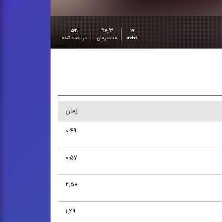
۵۹۱
۳':۱۷"
۱۷
قطعه
مدت زمان
دریافت شده
زمان
۰:۴۹
۰:۵۷
۲:۵۸
۱:۲۹