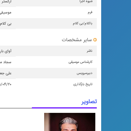
شیوه اجرا
اركستر
فرم
موسیقی 
باكلام/بی كلام
بی کلام
سایر مشخصات
ناشر
آوای بار
كارشناس موسیقی
سجاد مح
دبیرسرویس
علی جع
تاریخ بارگذاری
۱/۰۴/۲۰
تصاویر