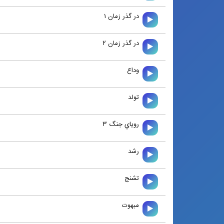
در گذر زمان ۱
در گذر زمان ۲
وداع
تولد
روياي جنگ ۳
رشد
تشنج
مبهوت