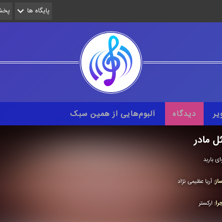
پایگاه ها
پخش 
یر
دیدگاه
آلبوم‌هایی از همین سبک
ل مادر
ای باربد
از:
آریا عظیمی‌ نژاد
را:
اركستر