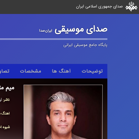
صدای جمهوری اسلامی ایران
صدای موسیقی
ایران‌صدا
پایگاه جامع موسیقی ایرانی
توضیحات
آهنگ ها
مشخصات
تصاو
میم مث
ناشر:
آو
آهنگ س
شیوه اج