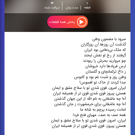
۶۲
۱
قطعه
مدت زمان
دریافت شده
پخش همه قطعات
سرود با مضمون وطن
گذشت آن روزها آن روزگاران
که ملک بی‌دفاعی بود ایران
گرفتند از رخ او نقش لبخند
چو مروارید بحرش را ربودند
ارس فریادها دارد خروشان
ز داغ ترکمانچای و گلستان
وطن روز و شبت غم بود و کابوس
جدا کردند از خاک تو افسوس!
ایران امروز، قوی شدی تو با سلاح عشق و ایمان
هستی پیروز قوی شدی قوی تر از همیشه ایران
آه! چه عاشقانی به نام الله از این جهان گذشتن
آه! چه عاشقانی برای خرمشهرت ز جان گذشتن
امانت رسیده پرچم به شانه ما
همه صف به صف، مهیای فتح فردا
ایران، امروز، قوی شدی تو با سلاح عشق و ایمان
هستی پیروز، قوی شدی قوی تر از همیشه ایران