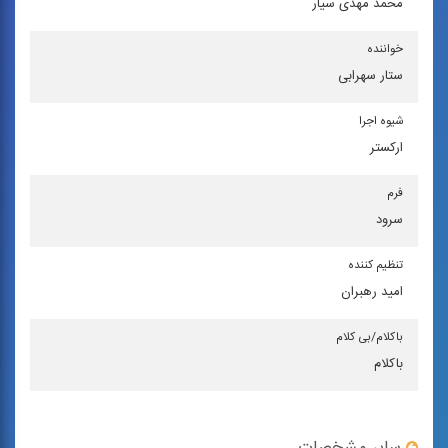
محمد مهدی سیار
خواننده
ستار سهرابی
شیوه اجرا
اركستر
فرم
سرود
تنظیم كننده
امید رهبران
باكلام/بی كلام
باکلام