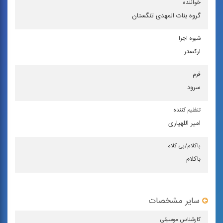
خواننده
گروه بنات المهدی تنگستان
شیوه اجرا
اركستر
فرم
سرود
تنظیم كننده
امیر اللهیاری
باكلام/بی كلام
باکلام
سایر مشخصات
كارشناس موسیقی