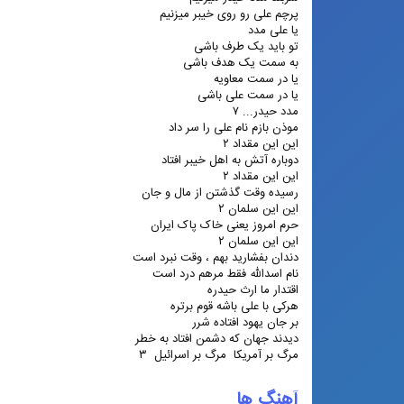
پرچم علی رو روی خیبر میزنیم
یا علی مدد
تو باید یک طرف باشی
به سمت یک هدف باشی
یا در سمت معاویه
یا در سمت علی باشی
مدد حیدر... ۷
موذن بازم نام علی را سر داد
این این مقداد ۲
دوباره آتش به اهل خیبر افتاد
این این مقداد ۲
رسیده وقت گذشتن از مال و جان
این این سلمان ۲
حرم امروز یعنی خاک پاک ایران
این این سلمان ۲
دندان بفشارید بهم ، وقت نبرد است
نام اسدالله فقط مرهم درد است
اقتدار ما ارث حیدره
هرکی با علی باشه قوم برتره
بر جان یهود افتاده شرر
دیدند جهان که دشمن افتاد به خطر
مرگ بر آمریکا مرگ بر اسرائیل ۳
آهنگ ها