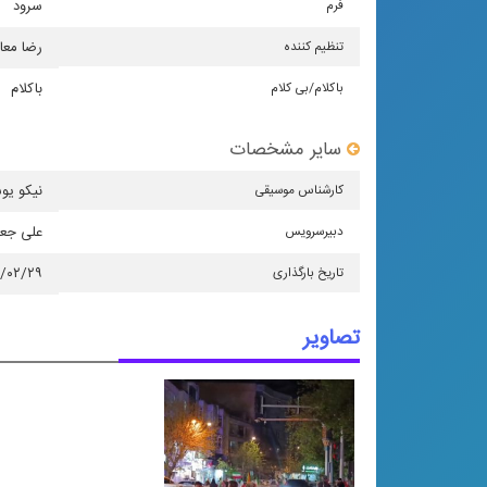
فرم
سرود
تنظیم كننده
رضا معا
باكلام/بی كلام
باکلام
سایر مشخصات
كارشناس موسیقی
نیکو یو
دبیرسرویس
علی جع
تاریخ بارگذاری
۵/۰۲/۲۹
تصاویر