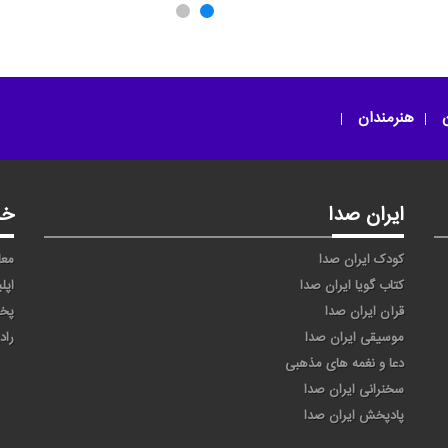
ب
آینده ماییم
دانش آموزم
ن
هنرمندان
ایران صدا
خد
کودک ایران صدا
معا
کتاب گویا ایران صدا
اپل
قرآن ایران صدا
پخ
موسیقی ایران صدا
راد
دعا و نغمه های مذهبی
سخنرانی ایران صدا
پادپخش ایران صدا