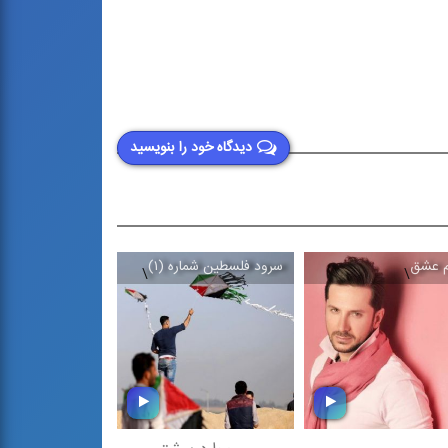
دیدگاه خود را بنویسید
م عشق
سرود فلسطین شماره (۱)
شهید مطهر
\
\
\