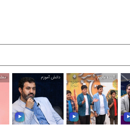
آینده ماییم
دانش آموزم
معل
\
\