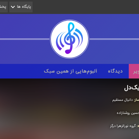
پایگاه ها
پخش 
یر
دیدگاه
آلبوم‌هایی از همین سبک
یک‌دل
از:
دانیال مستقیم
سین روشنازاده
ه:
گروه نورالزهرا درگز