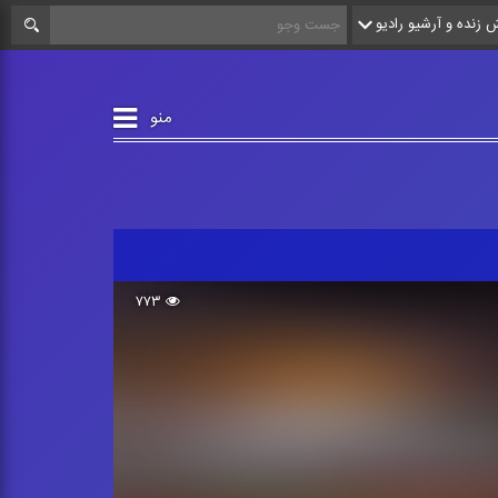
زنده و آرشیو رادیو
منو
۷۷۳