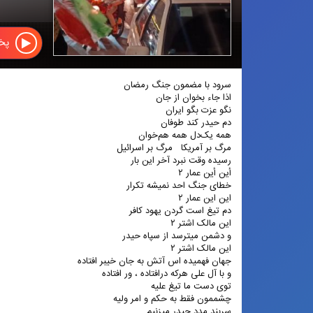
پخش
سرود با مضمون جنگ رمضان
اذا جاء بخوان از جان
نگو عزت بگو ایران
دم حیدر کند طوفان
همه یک‌دل همه هم‌خوان
مرگ بر آمریکا مرگ بر اسرائیل
رسیده وقت نبرد آخر این بار
أین أین عمار ۲
خطای جنگ احد نمیشه تکرار
این این عمار ۲
دم تیغ است گردن یهود کافر
این مالک اشتر ۲
و دشمن میترسد از سپاه حیدر
این مالک اشتر ۲
جهان فهمیده اس آتش به جان خیبر افتاده
و با آل علی هرکه درافتاده ، ور افتاده
توی دست ما تیغ علیه
چشممون فقط به حکم و امر ولیه
سربند مدد حیدر میزنیم