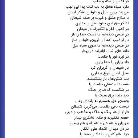
در قدس و مکه و حلب
دارد سپاه عشق به لب تبت یدا ابی لهب
می‌زند چون سیل و طوفان لشکر ایمان
با سلاح عشق و غیرت بر صف شیطان
لشکر حق این جنود عقل و بیداری
در کمین کفر و تکفیرند در میدان
در طبس دیده‌ایم ما دست خدا را باز
باز از غیب آمد آن نیروی طوفان ساز
در طبس دیده‌ایم ما سوی سپاه فیل
دانه های شن، ابابیلند در پرواز
در نبرد نور با ظلمت
داد یاران را خدا یاری
باز شیطان را گریزان کرد
سیل ایمان موج بیداری
بت شکن‌ها ، باز بشکستند
همصدا بت‌های ظلمت را
در شکست کدخدای جنگ
دید دنیا، برق غیرت را
وعده‌ی حق هستیم به بلندای زمان
نیست باقی ظلمت، می‌گریزد شیطان
فارغ از هر رنگ و خاک و مذهب و دینی
خصم تکفیرند و فتنه، لشکری بیدار
مهربان و هم دل و هم‌راه و هم پیمان
در دل میدان اشداء علی الکفار
دید عالم کابل و بغداد و صنعا را