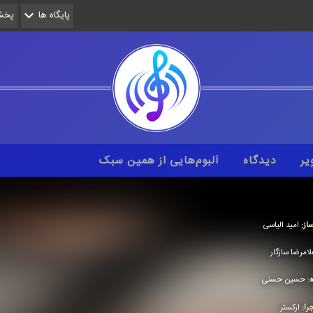
پایگاه ها
پخش 
یر
دیدگاه
آلبوم‌هایی از همین سبک
از:
امید الیاسی
لامرضا سازگار
ه:
حسین حسنی
را:
اركستر