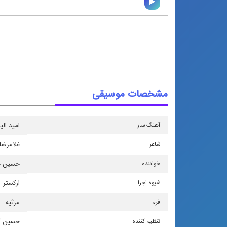
مشخصات موسیقی
آهنگ ساز
امید ال
شاعر
غلامرضا 
خواننده
حسین 
شیوه اجرا
اركستر
فرم
مرثیه
تنظیم كننده
حسین ك