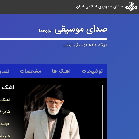
صدای جمهوری اسلامی ایران
صدای موسیقی
ایران‌صدا
پایگاه جامع موسیقی ایرانی
توضیحات
آهنگ ها
مشخصات
تصاو
اشک
آهنگ س
شاعر:
غ
خوانند
شیوه اج