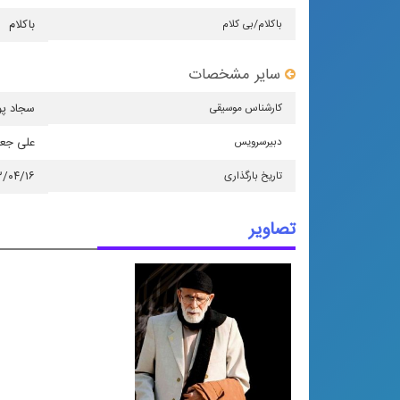
باكلام/بی كلام
باکلام
سایر مشخصات
كارشناس موسیقی
سجاد پو
دبیرسرویس
علی جع
تاریخ بارگذاری
۳/۰۴/۱۶
تصاویر