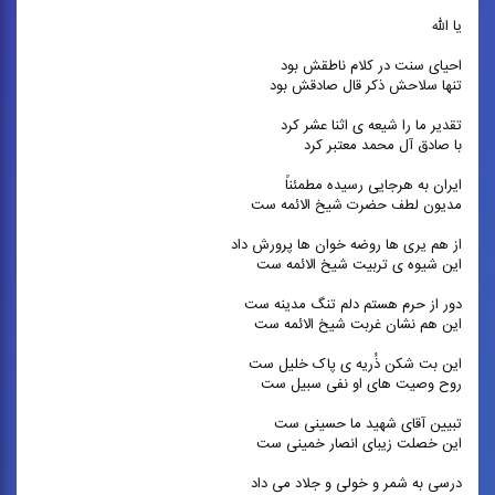
یا الله
احیای سنت در کلام ناطقش بود
تنها سلاحش ذکر قال صادقش بود
تقدیر ما را شیعه ی اثنا عشر کرد
با صادق آل محمد معتبر کرد
ایران به هرجایی رسیده مطمئنا‌ً
مدیون لطف حضرت شیخ الائمه ست
از هم یری ها روضه خوان ها پرورش داد
این شیوه ی تربیت شیخ الائمه ست
دور از حرم هستم دلم تنگ مدینه ست
این هم نشان غربت شیخ الائمه ست
این بت شکن ذُریه ی پاک خلیل ست
روح وصیت های او نفی سبیل ست
تبیین آقای شهید ما حسینی ست
این خصلت زیبای انصار خمینی ست
درسی به شمر و خولی و جلاد می داد