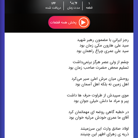
۱۶۶
۴':۰۱"
۱
قطعه
مدت زمان
دریافت شده
پخش همه قطعات
رجز ایرانی با مضمون رهبر شهید
سید علی هارون مکی زمان بود
سید علی عمری چراغ راهمان بود
چشم از ولی عصر هرگز برنمی‌داشت
تسلیم محض حضرت صاحب زمان بود
روحش میان عرش اعلی سیر می‌کرد
اهل زمین نه بلکه اهل آسمان بود
موی سپیدش از طراوت حرف ها داشت
پیر و مراد ما دلش خیلی جوان بود
در خطبه گاهی روضه ای مهمانمان کرد
آقای ما عمری خودش مرثیه خوان بود
اولاد صادق وارث این سرزمینند
ذریه ی زهرای اطهر این چنینند