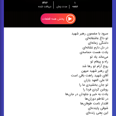
۱۳۸۶
۱
قطعه
مدت زمان
دریافت شده
پخش همه قطعات
سرود با مضمون رهبر شهید
تو داغ عاشقانه‌ای
دلتنگی زمانه‌ای
در دل دارم نشانه‌ای
یادت هست حماسه‌ی
می‌ماند یاد تو
راه و پیغام تو
روح آرام تو رها شد
ای رهبر شهید میهن
آقای شهید راهت باقی است
انا علی العهد یاران
تو جان بخشیدی ما را
روشن کردی فردا را
یادت به خیر و جاودان در جان‌ها
در تلاطم دوران‌ها
اقتدار نامت طوفان‌ها
شوقی پاینده‌ای
این یعنی زنده‌ای