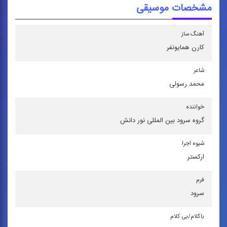
مشخصات موسیقی
آهنگ ساز
كارن همایونفر
شاعر
محمد رسولی
خواننده
گروه سرود بین المللی نور دانش
شیوه اجرا
اركستر
فرم
سرود
باكلام/بی كلام