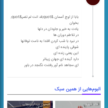
بابا از اوج آسمان &quot;قد انت لم تضر&quot;
آلبوم‌هایی از همین سبک
قائد شهید
کنسرت میدان انقلاب
آی
\
\