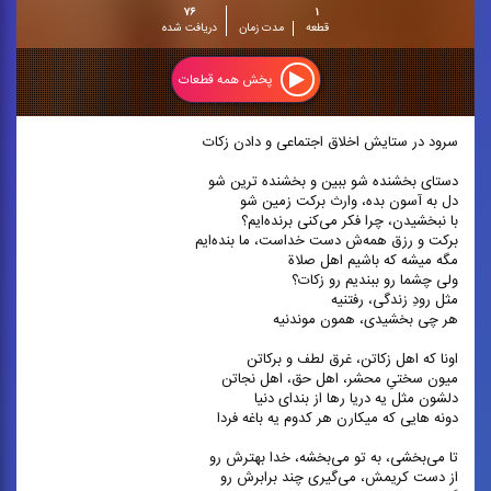
۷۶
۱
قطعه
مدت زمان
دریافت شده
پخش همه قطعات
سرود در ستایش اخلاق اجتماعی و دادن زکات
دستای بخشنده ‌شو ببین و بخشنده ترین شو
دل به آسون بده، وارث برکت زمین شو
با نبخشیدن، چرا فکر می‌کنی برنده‌ایم؟
برکت و رزق همه‌ش دست خداست، ما بنده‌ایم
مگه میشه که باشیم اهل صلاة
ولی چشما رو ببندیم رو زکات؟
مثل رودِ زندگی، رفتنیه
هر چی بخشیدی، همون موندنیه
اونا که اهل زکاتن، غرق لطف و برکاتن
میون سختیِ محشر، اهل حق، اهل نجاتن
دلشون مثل یه دریا رها از بندای دنیا
دونه هایی که میکارن هر کدوم یه باغه فردا
تا می‌بخشی، به تو می‌بخشه، خدا بهترش رو
از دست کریمش، می‌گیری چند برابرش رو