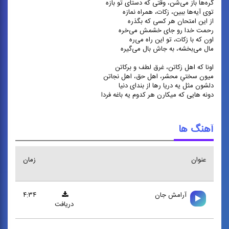
گره‌ها باز می‌شن، وقتی که دستای تو بازه
توی آیه‌ها ببین، زکات، همراه نمازه
از این امتحان هر کسی که بگذره
رحمت خدا رو جای خشمش می‌خره
اون که با زکات، تو این راه می‌ره
مال می‌بخشه، به جاش بال می‌گیره
اونا که اهل زکاتن، غرق لطف و برکاتن
میون سختیِ محشر، اهل حق، اهل نجاتن
دلشون مثل یه دریا رها از بندای دنیا
دونه هایی که میکارن هر کدوم یه باغه فردا
آهنگ ها
عنوان
زمان
آرامش جان
۴:۳۴
دریافت