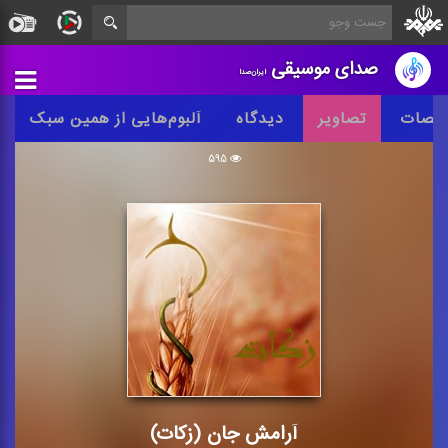
صدای موسیقی
ایران‌صدا
خصات
تصاویر
دیدگاه
آلبوم‌هایی از همین سبک
۵۹۵
آرامش جان (زکات)