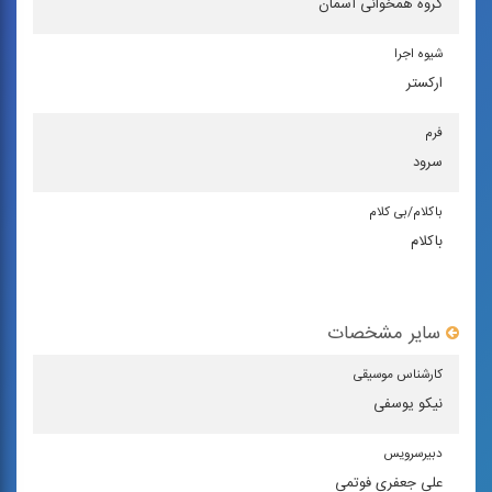
گروه همخوانی آسمان
شیوه اجرا
اركستر
فرم
سرود
باكلام/بی كلام
باکلام
سایر مشخصات
كارشناس موسیقی
نیکو یوسفی
دبیرسرویس
علی جعفری فوتمی