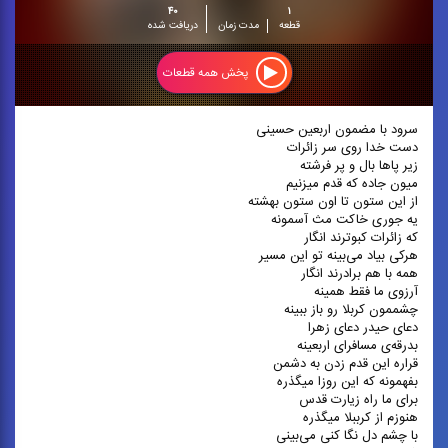
۴۰
۱
قطعه
مدت زمان
دریافت شده
پخش همه قطعات
سرود با مضمون اربعین حسینی
دست خدا روی سر زائرات
زیر پاها بال و پر فرشته
میون جاده که قدم میزنیم
از این ستون تا اون ستون بهشته
یه جوری خاکت مث آسمونه
که زائرات کبوترند انگار
هرکی بیاد می‌بینه تو این مسیر
همه با هم برادرند انگار
آرزوی ما فقط همینه
چشممون کربلا رو باز ببینه
دعای حیدر دعای زهرا
بدرقه‌ی مسافرای اربعینه
قراره این قدم زدن به دشمن
بفهمونه که این روزا میگذره
برای ما راه زیارت قدس
هنوزم از کرببلا میگذره
با چشم دل نگا کنی می‌بینی