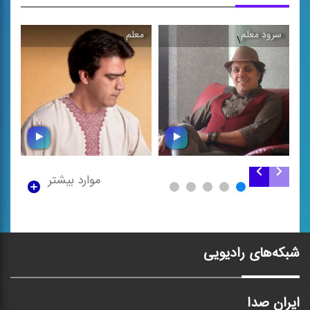
سرود معلم
معلم
مع
\
\
موارد بیشتر
سرود معلم
معلم
شبکه‌های رادیویی
ایران صدا