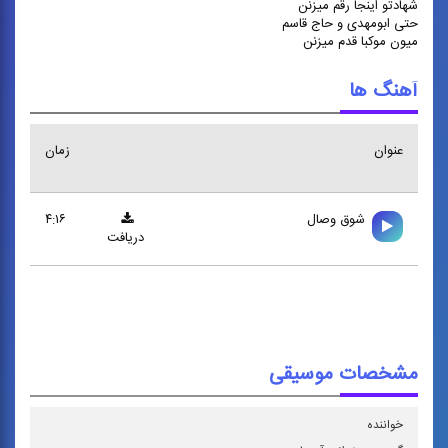
شهادتو اینجا رقم میزنن
حتی ابومهدی و حاج قاسم
میون موکبا قدم میزنن
آهنگ ها
عنوان
زمان
شوق وصال
۴:۱۶
دریافت
مشخصات موسیقی
خواننده