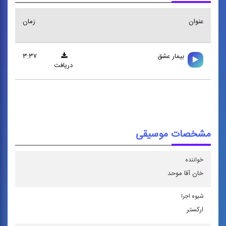
عنوان
زمان
بيمار عشق
۳:۳۷
دریافت
مشخصات موسیقی
خواننده
خان آقا موحد
شیوه اجرا
اركستر