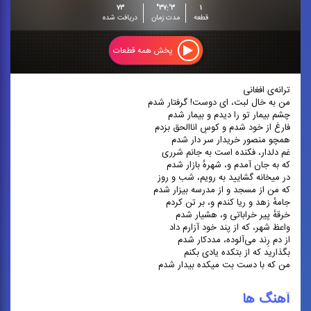
۷۳
۳':۳۷"
۱
قطعه
مدت زمان
دریافت شده
پخش همه قطعات
ترانه‌ی افغانی
من به خال لبت، ای دوست! گرفتار شدم
چشم بیمار تو را دیدم و بیمار شدم
فارغ از خود شدم و کوسِ اناالحق بزدم
همچو منصور خریدار سر دار شدم
غم دلدار، فکنده است به جانم شرری
که به جان آمدم و، شهرهٔ بازار شدم
در میخانه گشایید به رویم، شب و روز
که من از مسجد و از مدرسه بیزار شدم
جامهٔ زهد و ریا کندم و، بر تن کردم
خرقهٔ پیر خراباتی و، هشیار شدم
واعظ شهر، که از پند خود آزارم داد
از دم رِند می‌آلوده، مددکار شدم
بگذارید که از بتکده یادی بکنم
من که با دست بت میکده بیدار شدم
آهنگ ها