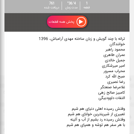
761
4':36"
1
قطعه
مدت زمان
دریافت شده
پخش همه قطعات
ترانه با چند گویش و زبان ساخته مهدی آرامباش، 1396
خوانندگان
محمود راهبر
عمران طاهری
جمیل خالدی
امیر میرشکاری
محراب مسرور
صبح ‌الله کرد
رضا نصیری
غلامرضا صنعتگر
کامبیز صالح ‌زهی
التفات داوودبیگی
وقتش رسیده اهلی دنیای هم شیم
تعبیری از شیرینترین خوابای هم شیم
وقتش رسیده رد بشیم از آب و آئینه
با هر سفر هم توشه و همپای هم شیم