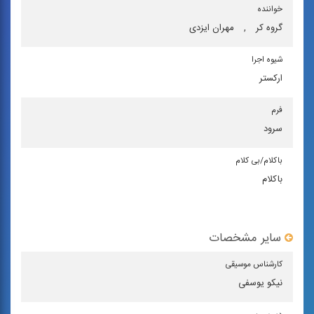
خواننده
گروه كر
,
مهران ایزدی
شیوه اجرا
اركستر
فرم
سرود
باكلام/بی كلام
باکلام
سایر مشخصات
كارشناس موسیقی
نیکو یوسفی