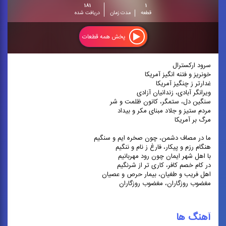
۱۸۱
۱
قطعه
مدت زمان
دریافت شده
پخش همه قطعات
سرود ارکسترال
خونریز و فتنه انگیز آمریکا
غدارتر ز چنگیز آمریکا
ویرانگر آبادی، زندانیان آزادی
سنگین دل، ستمگر، کانون ظلمت و شر
مردم ستیز و جلاد مبنای مکر و بیداد
مرگ بر آمریکا
ما در مصاف دشمن، چون صخره ایم و سنگیم
هنگام رزم و پیکار، فارغ ز نام و ننگیم
با اهل شهر ایمان چون رود مهربانیم
در کام خصم کافر، کاری تر از شرنگیم
اهل فریب و طغیان، بیمار حرص و عصیان
مغضوب روزگاران، مغضوب روزگاران
آهنگ ها