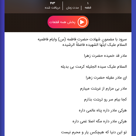
۴۷۳
۱
قطعه
مدت زمان
دریافت شده
پخش همه قطعات
سرود با مضمون شهادت حضرت فاطمه (س) وایام فاطمیه
السلام علیک ایتُها الشهیده فاضلةُ الرشیده
مادر قد خمیده حضرت زهرا
السلام علیک سیده الجلیله کرمت بی بدیله
ای مادر عقیله حضرت زهرا
مادر بی مزارم از غربتت میبارم
کجا بیام سر رو تربتت بذارم
هرکی مادر داره پناه عالمی داره
هرکی مادر داره مگه اصلا غمی داره
تو این دنیا که هیچکس یار و محرم نیست