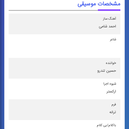
مشخصات موسیقی
آهنگ ساز
احمد شامی
شاعر
خواننده
حسین تندرو
شیوه اجرا
اركستر
فرم
ترانه
باكلام/بی كلام