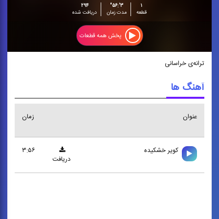
۲۹۴
۳':۵۶"
۱
قطعه
مدت زمان
دریافت شده
پخش همه قطعات
ترانه‌ی خراسانی
آهنگ ها
عنوان
زمان
كوير خشكيده
۳:۵۶
دریافت