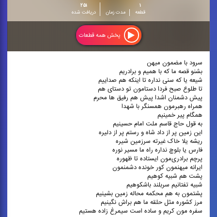
۲۵۱
۱
قطعه
مدت زمان
دریافت شده
پخش همه قطعات
سرود با مضمون میهن
بشنو قصه ما که با همیم و برادریم
شیعه یا که سنی نداره تا اینکه هم صداییم
تا طلوع صبح فردا دستامون تو دستای هم
پیش دشمنان اشدا پیش هم رفیق ها محرم
همراه رهبرمون همسنگر با شهدا
همگام پیر خمینیم
به قول حاج قاسم ملت امام حسینیم
این زمین پر از داد شاه و رستم پر از دلیره
ریشه یلا خاک غیرته سرزمین شیره
فارس یا بلوچ نداره راه ما مسیر نوره
پرچم برادری‌مون ایستاده تا ظهوره
ایرانه میهنمون کور خونده دشمنمون
پشت هم شبیه کوهیم
شبیه تفتانیم سربلند باشکوهیم
پشتمون به هم محکمه محاله زمین بشینیم
مرز کشوره مثل حلقه ما هم براش نگینیم
سفره مون کریم و ساده است سیمرغ زاده هستیم