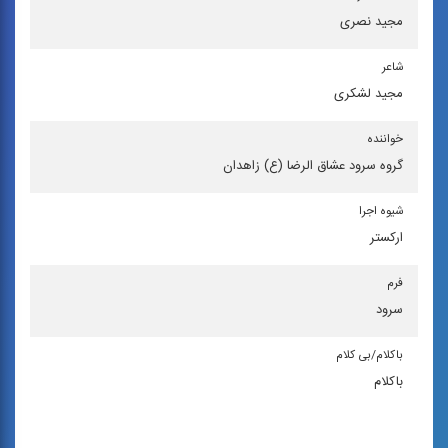
مجید نصری
شاعر
مجید لشكری
خواننده
گروه سرود عشاق الرضا (ع) زاهدان
شیوه اجرا
اركستر
فرم
سرود
باكلام/بی كلام
باکلام