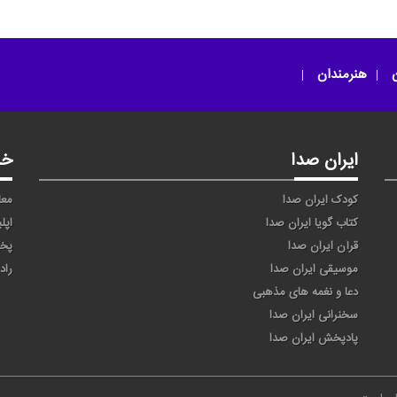
ر
امون از دل مو (امان از
یا ثامن الحجج
دل من)
ن
هنرمندان
ایران صدا
خد
کودک ایران صدا
معا
کتاب گویا ایران صدا
اپل
قرآن ایران صدا
پخ
موسیقی ایران صدا
راد
دعا و نغمه های مذهبی
سخنرانی ایران صدا
پادپخش ایران صدا