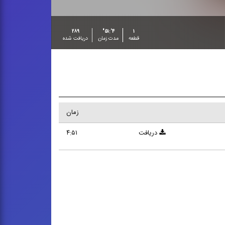
۲۸۹
۴':۵۱"
۱
قطعه
مدت زمان
دریافت شده
زمان
دریافت
۴:۵۱