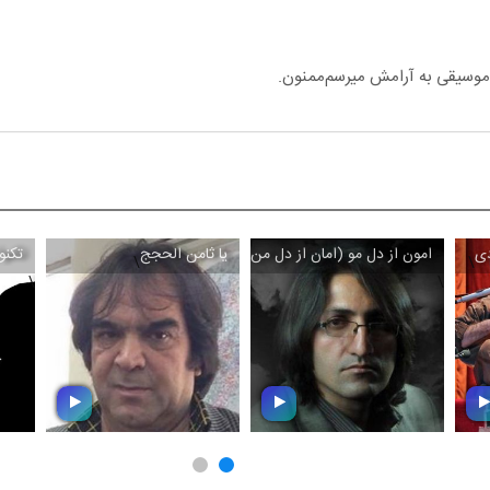
دی
امون از دل مو (امان از دل من)
یا ثامن الحجج
تکنو
\
\
\
\