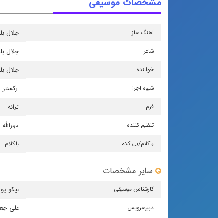
مشخصات موسیقی
آهنگ ساز
جلال بل
شاعر
جلال بل
خواننده
جلال بل
شیوه اجرا
اركستر
فرم
ترانه
تنظیم كننده
مهرالله 
باكلام/بی كلام
باکلام
سایر مشخصات
كارشناس موسیقی
نیکو یو
دبیرسرویس
علی جع