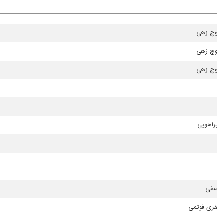
وچ زهی
وچ زهی
وچ زهی
براهویی
سفی
فری فوتمی