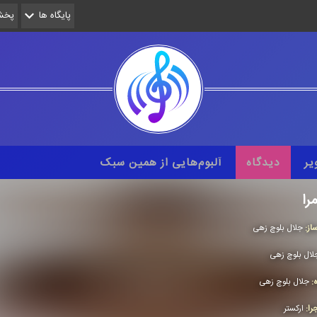
پایگاه ها
پخش 
یر
دیدگاه
آلبوم‌هایی از همین سبک
را
از:
جلال بلوچ زهی
لال بلوچ زهی
ه:
جلال بلوچ زهی
را:
اركستر