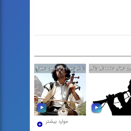
ازی سرنای محمدعلی وفایی
با دل سوزونوم (روسری سبز)
حماسه حضور
\
\
موارد بیشتر