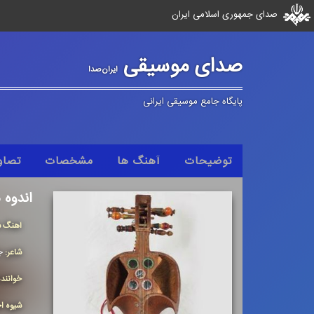
صدای جمهوری اسلامی ایران
صدای موسیقی
ایران‌صدا
پایگاه جامع موسیقی ایرانی
توضیحات
آهنگ ها
مشخصات
تصاو
اندوه م
آهنگ س
شاعر:
ج
خوانند
شیوه اج