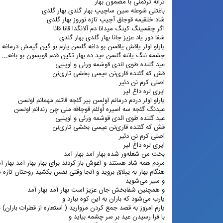
ترانه ترکمنی با مضمون بهار
باغتلی شوعله سین ساچیپ بهار گلدی بهار گلدی
شاد خلقیمه قوجاق آچیپ تازه نوروز بهار گلدی
اگر چقسینگ کینگ میدانا دم آلانگدا قانا قانا
شفا دور یاد عزیز جانا بهار گلدی بهار گلدی
یاراو اولر یاقش یاقسن بو داغه گلسن یارم بو گین گیمش درماغه
چشمه ننگ یاننه گلسن عید ده بهار تکین قدم قویسون بو باغه...
عید گلنده طوی ائدی قوشمه ورئی و اوینیی
قش که گئتده قاری‌نن عیسی بخشی تاری‌نن
اصلی کرم نن دئیر
ایری لره داغ لیر
یاراو اولر دردم درمانم اولسن بیر گئجه قاتلم مهمانم اولسن
عیدنگ گئجه سه اسیره اُولئم قوجاقه منی چِن زندانم اولسن
عید گلنده طوی ائدی قوشمه ورئی و اوینیی
قش که گئتده قاری‌نن عیسی بخشی تاری‌نن
اصلی کرم نن دئیر
ایری لره داغ لیر
بخت من شعله‌ور شده بهار آمد بهار آمد
مردم همه شاد هستند و آغوش باز کردند برای بهار بهار آمد بهار آ
هنگام بهار به ییلاق بروید و آنجا وقتی نفس بکشید روحتان تازه 
و سیر می‌شوید
و همچنین شفابخش جان عزیز است بهار آمد بهار آمد
یارب می‌شود که باران به این کوه ببارد و
یارم امروز به قصد جمع کردن مروارید ( استعاره از قطرات باران) ب
با فرا رسیدن عید بر سر چشمه بیاید و