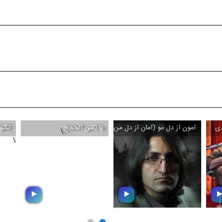
دی
امون از دل مو (امان از دل من)
یا ثامن الحجج
تکنو
\
\
\
\