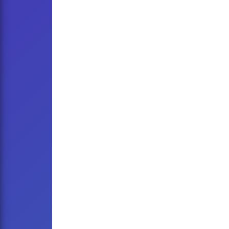
۳۰۸۰
۵':۴۲"
۱
قطعه
مدت زمان
دریافت شده