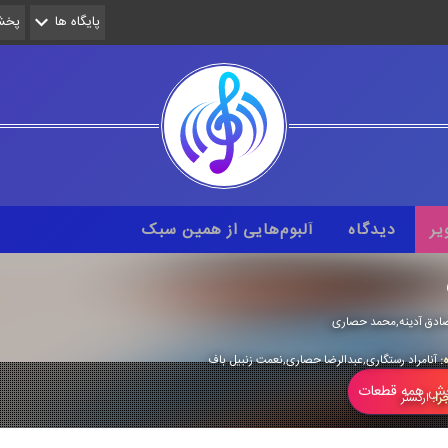
پایگاه ها
پخش 
یر
دیدگاه
آلبوم‌هایی از همین سبک
ادق آدینه,محمد حصاری
ه:
آنامراد رستگاری,عبدالرضا حصاری,نعمت زنبیل باف
 همه قطعات
را:
اركستر