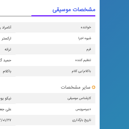
مشخصات موسیقی
خواننده
آنامراد 
شیوه اجرا
اركستر
فرم
ترانه
تنظیم كننده
حمید گ
باكلام/بی كلام
باکلام
سایر مشخصات
كارشناس موسیقی
نیکو یو
دبیرسرویس
علی جع
تاریخ بارگذاری
۲/۰۱/۲۷