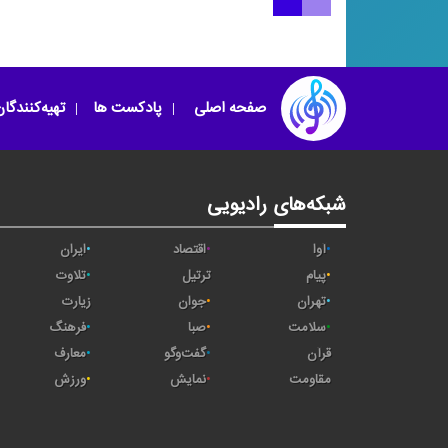
تنبور نوازی علی ‌اکب
یاد خوبان (فایزخوانی)
مرادی
صفحه اصلی
پادکست ها
تهیه‌کنندگا
شبکه‌های رادیویی
آوا
اقتصاد
ایران
پیام
ترتیل
تلاوت
تهران
جوان
زیارت
سلامت
صبا
فرهنگ
قرآن
گفت‌وگو
معارف
مقاومت
نمایش
ورزش