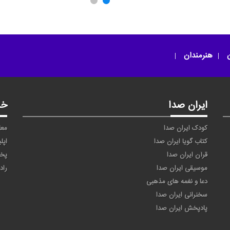
ر
امون از دل مو (امان از
یا ثامن الحجج
دل من)
ن
هنرمندان
ایران صدا
خد
کودک ایران صدا
معا
کتاب گویا ایران صدا
اپل
قرآن ایران صدا
پخ
موسیقی ایران صدا
راد
دعا و نغمه های مذهبی
سخنرانی ایران صدا
پادپخش ایران صدا