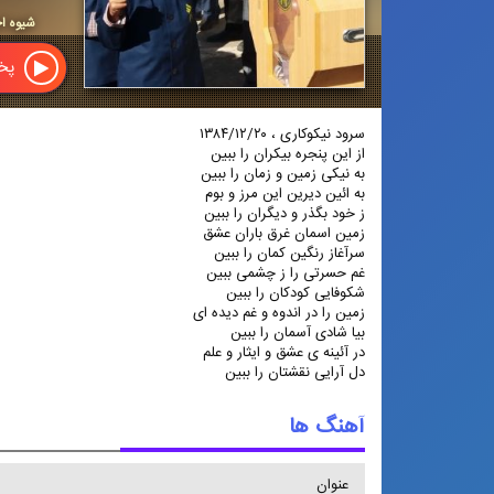
شیوه اج
پخش
سرود نیکوکاری ، ‏۲۰‎‏/‎‏۱۲‎‏/‎‏۱۳۸۴‎‏‎‏
از این پنجره بیکران را ببین
به نیکی زمین و زمان را ببین
به ائین دیرین این مرز و بوم
ز خود بگذر و دیگران را ببین
زمین اسمان غرق باران عشق
سرآغاز رنگین کمان را ببین
غم حسرتی را ز چشمی ببین
شکوفایی کودکان را ببین
زمین را در اندوه و غم دیده ای
بیا شادی آسمان را ببین
در آئینه ی عشق و ایثار و علم
دل آرایی نقشتان را ببین
آهنگ ها
عنوان