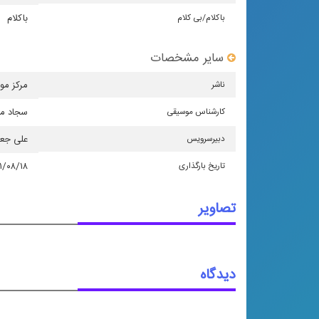
باكلام/بی كلام
باکلام
سایر مشخصات
ناشر
مركز مو
كارشناس موسیقی
سجاد مح
دبیرسرویس
علی جع
تاریخ بارگذاری
۱/۰۸/۱۸
تصاویر
دیدگاه