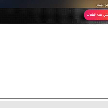
را:
اركستر
 همه قطعات