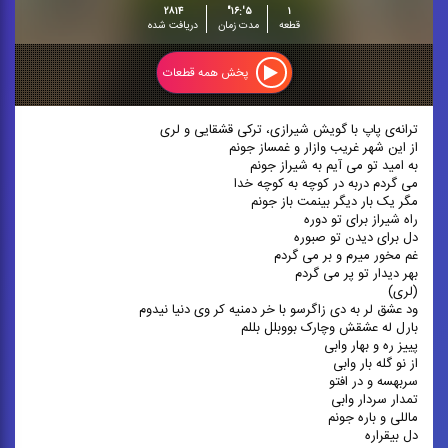
۲۸۱۴
۵':۱۶"
۱
قطعه
مدت زمان
دریافت شده
پخش همه قطعات
ترانه‌ی پاپ با گویش شیرازی، ترکی قشقایی و لری
از این شهر غریب وازار و غمساز جونم
به امید تو می آیم به شیراز جونم
می گردم دربه در کوچه به کوچه خدا
مگر یک بار دیگر بینمت باز جونم
راه شیراز برای تو دوره
دل برای دیدن تو صبوره
غم مخور میرم و بر می گردم
بهر دیدار تو پر می گردم
(لری)
ود عشق لر به دی زاگرسو با خر دمنیه کر وی دنیا نیدوم
بارل له عشقش وچارک بووبلل بللم
پییز ره و بهار وابی
از نو گله بار وابی
سربهسه و در افتو
تمدار سردار وابی
ماللی و باره جونم
دل بیقراره