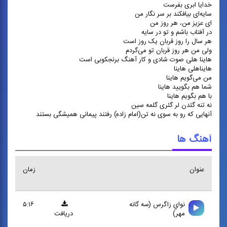
خدایا ابری بفرست
سایه‌ای بیافکند بر سر نگار من
ای عزیز من، هر روز من
در آفتاب باشم و تو در سایه
هر سال را روز قربان یک روز است
ولی من هر روز قربان تو می‌گردم
هاینا هلی صوت شادی و کار آهنگ برنجکوبی است
هایناهلی هاینا
من می‌گویم هاینا
شما هم بگویید هاینا
با هم بگویم هاینا
نه تنه گئدن لر گئری گلمه سین
آنهایی که رو به سوی نه تن(امام زاده) رفتند پیمانی همیشگی بستند
آهنگ ها
عنوان
زمان
نواي زاگرس (سه گانه
۵:۱۶
مهر)
دریافت