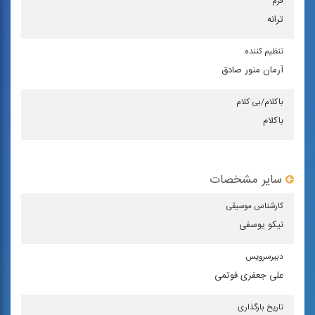
فرم
ترانه
تنظیم كننده
آرمان منور صادق
باكلام/بی كلام
باکلام
سایر مشخصات
كارشناس موسیقی
نیکو یوسفی
دبیرسرویس
علی جعفری فوتمی
تاریخ بارگذاری