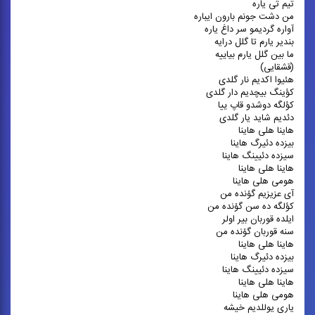
تیم تی یاره
من دشت جونم بارون ایباره
آواره گردیمو سر داغ یاره
بندیر یارم تا گلل درایه
ما بین گلل یارم بیاییه
(قشقایی)
هئیوا اکدیم نار گلدی
کؤینگ بیچدیم دار گلدی
کؤلگه دوشدو قاپ ییا
دئدیم شاید یار گلدی
هاینا هلی هاینا
بیزده دئیرگ هاینا
سیزده دئیینگ هاینا
هاینا هلی هاینا
هومی هلی هاینا
آی عزیزیم گۆنده من
کؤلگه ده سن گۆنده من
ایلده قوربان بیر اولر
سنه قوربان گۆنده من
هاینا هلی هاینا
بیزده دئیرگ هاینا
سیزده دئیینگ هاینا
هاینا هلی هاینا
هومی هلی هاینا
یاری یوللدیم خیشه