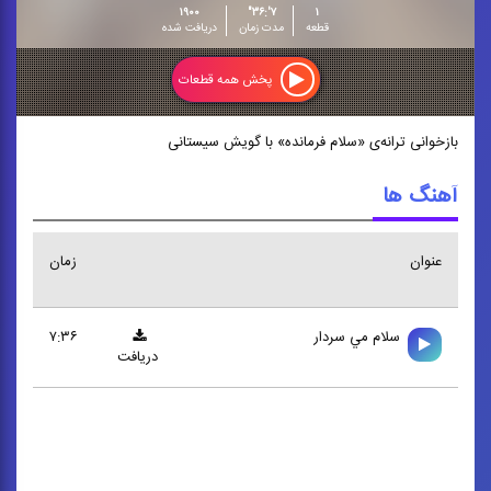
۱۹۰۰
۷':۳۶"
۱
قطعه
مدت زمان
دریافت شده
پخش همه قطعات
بازخوانی ترانه‌ی «سلام فرمانده» با گویش سیستانی
آهنگ ها
عنوان
زمان
سلام مي سردار
۷:۳۶
دریافت