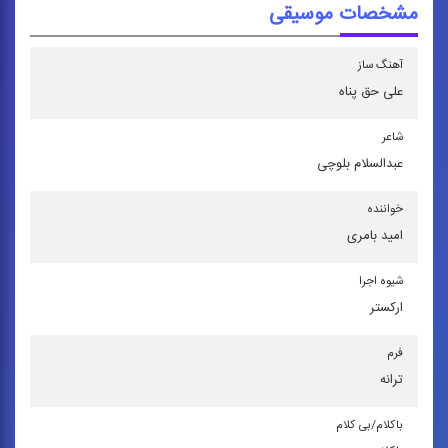
مشخصات موسیقی
آهنگ ساز
علی حق پناه
شاعر
عبدالسلام بلوچی
خواننده
امید بامری
شیوه اجرا
اركستر
فرم
ترانه
باكلام/بی كلام