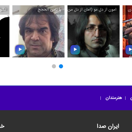
دی
امون از دل مو (امان از دل من)
یا ثامن الحجج
تکنو
\
\
\
\
ر
امون از دل مو (امان از
یا ثامن الحجج
دل من)
ن
هنرمندان
ایران صدا
خد