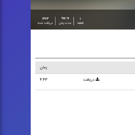
۱۳۸۳
۴':۴۳"
۱
قطعه
مدت زمان
دریافت شده
زمان
دریافت
۴:۴۳