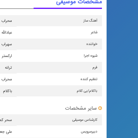
مشخصات موسیقی
آهنگ ساز
محراب 
شاعر
عبادالله
خواننده
سهراب 
شیوه اجرا
اركستر
فرم
ترانه
تنظیم كننده
محراب 
باكلام/بی كلام
باکلام
سایر مشخصات
كارشناس موسیقی
سحر کما
دبیرسرویس
علی جع