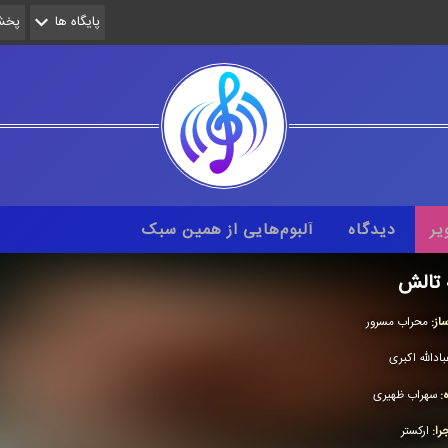
پایگاه ها
پخش 
یر
دیدگاه
آلبوم‌هایی از همین سبک
 تالش
از:
محراب مسرور
بادالله اكبری
ه:
سهراب ظهیری
را:
اركستر