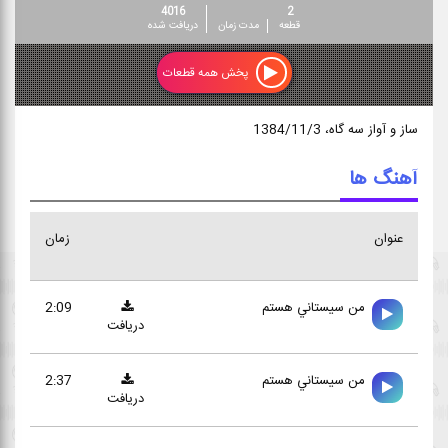
4016
2
قطعه
مدت زمان
دریافت شده
پخش همه قطعات
ساز و آواز سه گاه، ‏3‎‏/‎‏11‎‏/‎‏1384‎‏‎‏
آهنگ ها
عنوان
زمان
من سيستاني هستم
2:09
دریافت
من سيستاني هستم
2:37
دریافت