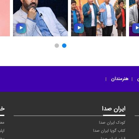
ب
آینده ماییم
دانش آموزم
ن
هنرمندان
ایران صدا
خد
کودک ایران صدا
معا
کتاب گویا ایران صدا
اپل
قرآن ایران صدا
پخ