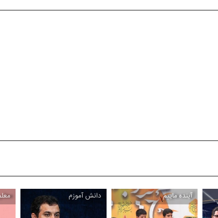
آینده ماییم
دانش آموزم
معل
\
\