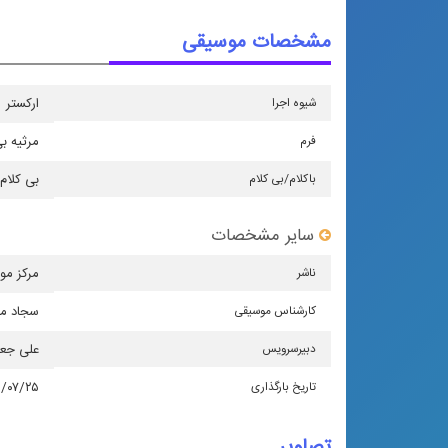
مشخصات موسیقی
شیوه اجرا
اركستر
فرم
مرثیه بی
باكلام/بی كلام
بی کلام
سایر مشخصات
ناشر
مركز مو
كارشناس موسیقی
سجاد مح
دبیرسرویس
علی جع
تاریخ بارگذاری
۰/۰۷/۲۵
تصاویر