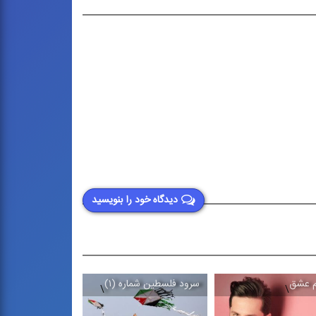
دیدگاه خود را بنویسید
م عشق
سرود فلسطین شماره (۱)
شهید مطهر
\
\
\