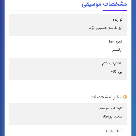
مشخصات موسیقی
نوازنده
ابوالقاسم حسینی‌ نژاد
شیوه اجرا
اركستر
باكلام/بی كلام
بی کلام
سایر مشخصات
كارشناس موسیقی
سجاد پورقناد
دبیرسرویس