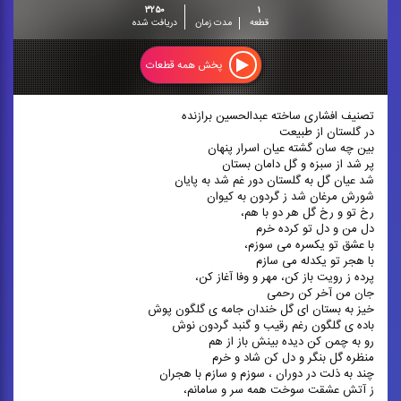
۳۲۵۰
۱
قطعه
مدت زمان
دریافت شده
پخش همه قطعات
تصنیف افشاری ساخته عبدالحسین برازنده
در گلستان از طبیعت
بین چه سان گشته عیان اسرار پنهان
پر شد از سبزه و گل دامان بستان
شد عیان گل به گلستان دور غم شد به پایان
شورش مرغان شد ز گردون به کیوان
رخ تو و رخ گل هر دو با هم،
دل من و دل تو کرده خرم
با عشق تو یکسره می سوزم،
با هجر تو یکدله می سازم
پرده ز رویت باز کن، مهر و وفا آغاز کن،
جان من آخر کن رحمی
خیز به بستان ای گل خندان جامه ی گلگون پوش
باده ی گلگون رغم رقیب و گنبد گردون نوش
رو به چمن کن دیده بینش باز از هم
منظره گل بنگر و دل کن شاد و خرم
چند به ذلت در دوران ، سوزم و سازم با هجران
ز آتش عشقت سوخت همه سر و سامانم،