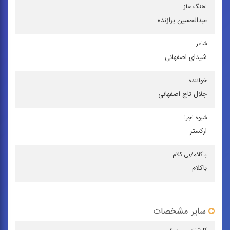
آهنگ ساز
عبدالحسین برازنده
شاعر
شیدای اصفهانی
خواننده
جلال تاج ‌اصفهانی
شیوه اجرا
اركستر
باكلام/بی كلام
باکلام
سایر مشخصات