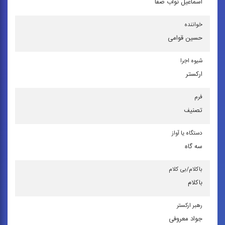
اسماعیل نواب ‌صفا
خواننده
حسین قوامی
شیوه اجرا
اركستر
فرم
تصنیف
دستگاه یا آواز
سه گاه
باكلام/بی كلام
باکلام
رهبر اركستر
جواد معروفی