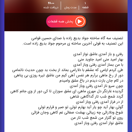
۴۸۰۰
۱
قطعه
مدت زمان
دریافت شده
پخش همه قطعات
تصنیف سه گاه ساخته جواد بدیع زاده با صدای حسین قوامی
این تصنیف به قولی آخرین ساخته ی مرحوم جواد بدیع زاده است.
رفتی و باز آمدی عاشق نواز آمدی
بهار امید منی امید جاوید منی
با من بساز آمدی رفتی وباز آمدی
طی کردم ایامی که عشقم با دلارامی بماند از بخت بد چون حدیث ناتمامی
دور از رخ ماهی برآرم هر نفس آهی کیم من عاشق تیره روزی بی پناهی
در کام جان بازت دیدم در باغ عشق وامیدم
چون سرو ناز آمدی رفتی وباز آمدی
گردیده غارتگر دل مهری ماهی ای عشق سوزان تا کی دور از وی جانم کاهی
گردد شمع شب تار گداگاهی شاهی
از در فراز آمدی رفتی وباز آمدی
گوئی بهار آید چو یار آید بهارم توئی تو صبر و قرارم توئی
شوخ ودلارائی چه زیبائی بهشت صفائی غم کاهی وجان فزائی
روی تو گلزار من شمع شب تار من
عاشق نواز آمدی رفتی وباز آمدی