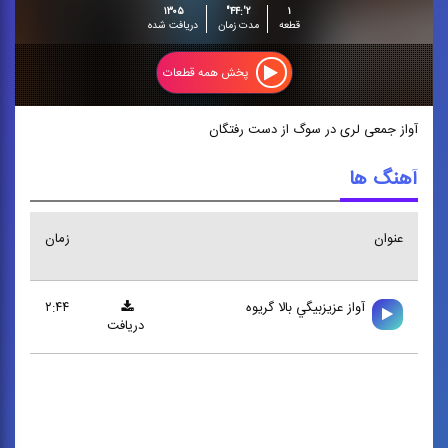
۱۳۰۵
۲':۴۴"
۱
قطعه
مدت زمان
دریافت شده
پخش همه قطعات
آواز جمعی لری در سوگ از دست رفتگان
آهنگ ها
عنوان
زمان
آواز عزيزبيگي بالا گريوه
۲:۴۴
دریافت