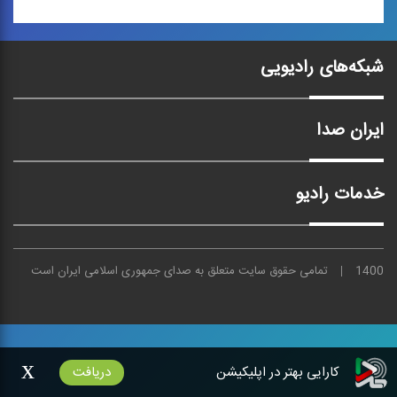
ده بند اشعار محتشم
جشنواره امام رضا (ع)
كاشانی
شبکه‌های رادیویی
آكاپلا در مدح امام رضا (ع)
مرثیه ی عاشورایی
ایران صدا
خدمات رادیو
1400
تمامی حقوق سایت متعلق به
صدای
جمهوری اسلامی ایران است
x
کارایی بهتر در اپلیکیشن
دریافت