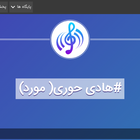
پایگاه ها
پخش 
#هادی حوری( مورد)