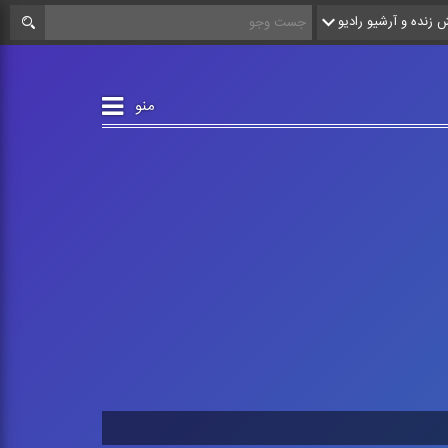
زنده و آرشیو رادیو
منو