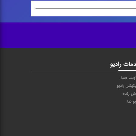
مات رادیو
ونت صدا
یکیشن رادیو
ش زنده
یو نما