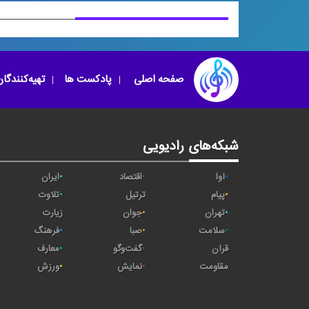
صفحه اصلی
پادکست ها
تهیه‌کنندگا
شبکه‌های رادیویی
آوا
اقتصاد
ایران
پیام
ترتیل
تلاوت
تهران
جوان
زیارت
سلامت
صبا
فرهنگ
قرآن
گفت‌وگو
معارف
مقاومت
نمایش
ورزش