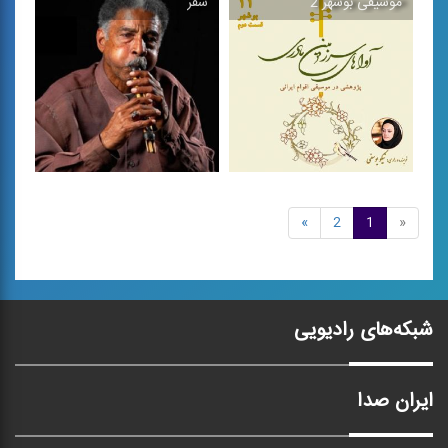
موسیقی بوشهر 2
سفر
اهل خلیج فارس
جشن
اجرای ساز و آواز هرمزگانی با
قطعه ی بی كلام جنوبی
نی جفتی و خوانندگی ...
موسیقی بوشهر 2
»
2
1
«
سفر
مجموعه كتاب هایی
اجرای آواز همراه با نی جفتی
«پژوهشی - موسیقایی» در
بندرعباس
بررسی ...
شبکه‌های رادیویی
ایران صدا