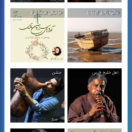
ماشوه (قایق كوچك)
موسیقی هرمزگان 2
شكر بنگال
ناكو
ترانه‌ی پاپ با گویش جنوبی
قطعه‌ی بی‌كلام بندری
اهل خلیج فارس
جشن
موسیقی هرمزگان 2
ماشوه (قایق كوچك)
مجموعه كتاب‌هایی
قطعه ی بی كلام جنوبی
«پژوهشی - موسیقایی» در
بررسی ...