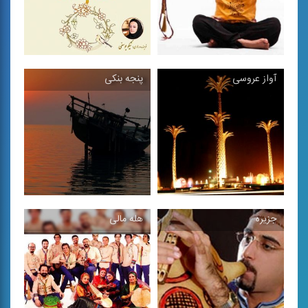
آواز عروسی
پنجه بنكی
موسیقی بوشهر 2
تكنوازی نی انبان
مجموعه كتاب هایی
موسیقی جنوبی، تكنوازی نی
«پژوهشی - موسیقایی» در
انبان
بررسی ...
جزیره
هله مالی
آواز عروسی
پنجه بنكی
موسیقی محلی جنوبی
(دزفولی) مناسب جشن و
موسیقی بی كلام جنوبی
عروسی