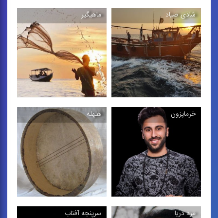
شادی صیاد
ماهیگیر
سرور
بافت حصیر
موسیقی تلفیقی جنوبی
قطعه بی كلام جنوبی
ساخته نوذر سعادت‌ پور،
1396
خرماپزون
هلهله
شادی صیاد
ماهیگیر
قطعه‌ی بی‌كلام جنوبی
موسیقی بی‌كلام بندری
مرد دریا
سرپنجه آفتاب