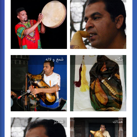
خرماپزون
هلهله
قطعه ی بی كلام جنوبی
قطعه ی بی كلام جنوبی
بنگله
شمع و لاله
مرد دریا
سرپنجه آفتاب
ترانه ی پاپ با گویش جنوبی
قطعه ی بی كلام جنوبی
هداك
شبدیز
بنگله
شمع و لاله