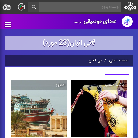
صدای موسیقی
ایران‌صدا
#نی انبان(23 مورد)
صفحه اصلی
نی انبان
بافت حصیر
سرور