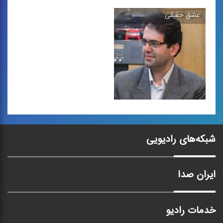
عشق حقیقی
سوزی هجران (سوز
چاوه كانت
هجران)
ترانه ی كردی
تصنیف كردی
عشق حقیقی
شبکه‌های رادیویی
ترانه ی كردی
ایران صدا
خدمات رادیو