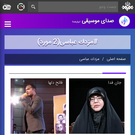
صدای موسیقی
ایران‌صدا
#مزدك عباسی(2 مورد)
صفحه اصلی
مزدك عباسی
جان فدا
فاتح دلها