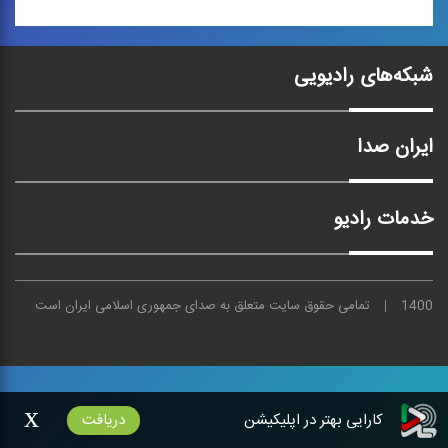
جان فدا
فاتح دلها
شبکه‌های رادیویی
بازخوانی سرود با مضمون
ترانه‌ی پاپ در وصف امام
جان فدا
حسن مجتبی (ع)
ایران صدا
خدمات رادیو
1400
تمامی حقوق سایت متعلق به
صدای
جمهوری اسلامی ایران است
x
کارایی بهتر در اپلیکیشن
دریافت