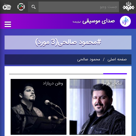
صدای موسیقی
ایران‌صدا
#محمود صالحی(3 مورد)
صفحه اصلی
محمود صالحی
تنگه‌ی هرمز
وطن دریازاد