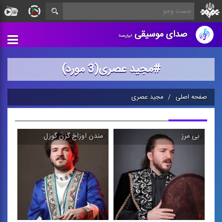
صدای موسیقی
ایران‌صدا
#مجید عصری(3 مورد)
صفحه اصلی
مجید عصری
بی مرز
مندن اوزاخ گزن گوزل