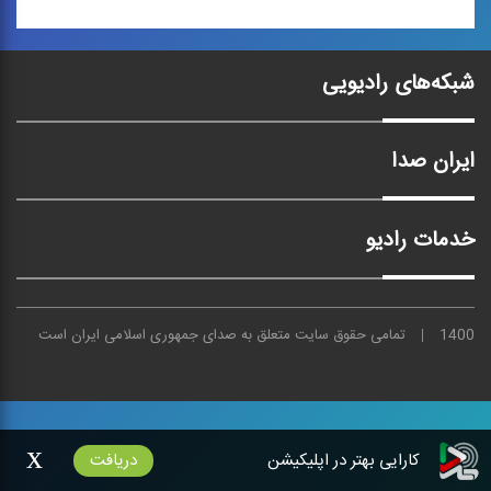
شفاف تر از تار (زندگی
هنری استاد جلیل
شهناز)
شبکه‌های رادیویی
«شفاف تر از تار»، زندگی
هنری و سبك نوازندگی استاد
...
ایران صدا
خدمات رادیو
1400
تمامی حقوق سایت متعلق به
صدای
جمهوری اسلامی ایران است
x
کارایی بهتر در اپلیکیشن
دریافت