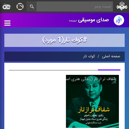
صدای موسیقی
ایران‌صدا
#كوك تار(1 مورد)
صفحه اصلی
كوك تار
شفاف تر از تار (زندگی هنری استاد جلیل شهناز)