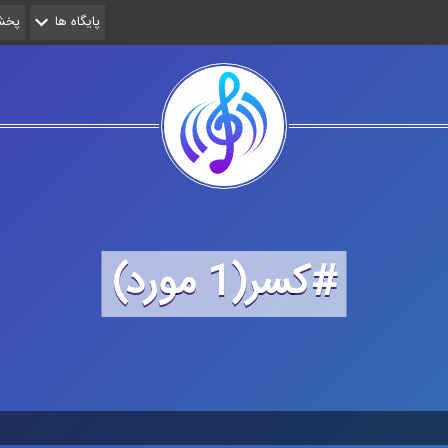
پایگاه ها
پخش 
#كسر(1 مورد)