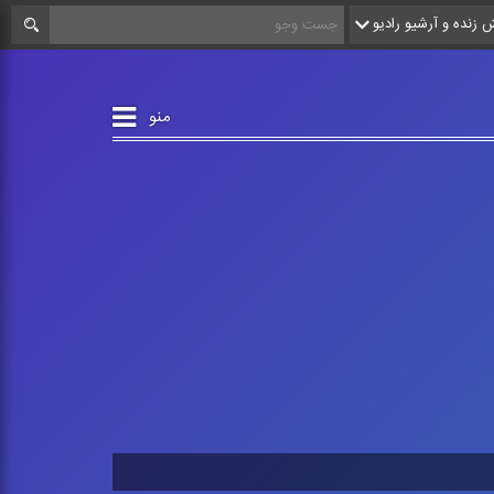
زنده و آرشیو رادیو
منو