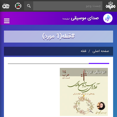
صدای موسیقی
ایران‌صدا
#قفله(1 مورد)
صفحه اصلی
قفله
موسیقی عرب 1