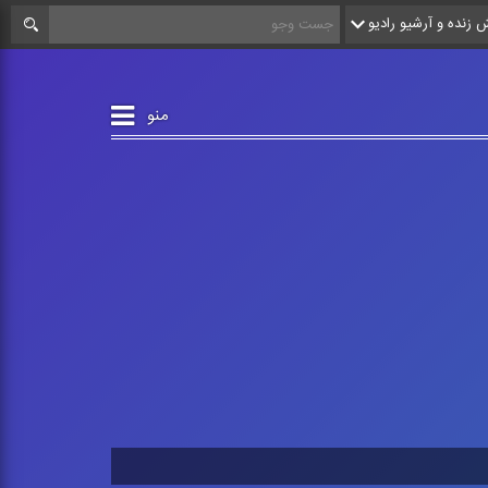
زنده و آرشیو رادیو
منو