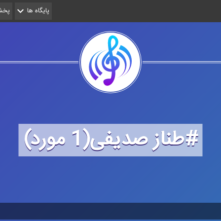
پایگاه ها
پخش 
#طناز صدیفی(1 مورد)