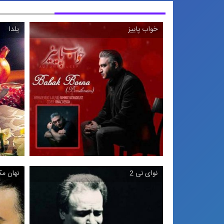
خواب پاییز
یلدا
نوای نی 2
نهان م
خواب پاییز