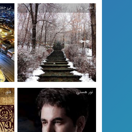
نفس بهار
نی ‌جف
نوای نی 3
قط
نی و آواز شوشتری
نور هستی
فلق
نفس بهار
ترانه ساخته رضا مدویی ، 1396
دو قط