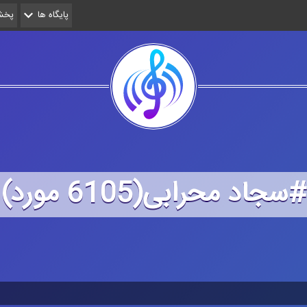
پایگاه ها
پخش 
#سجاد محرابی(6105 مورد)