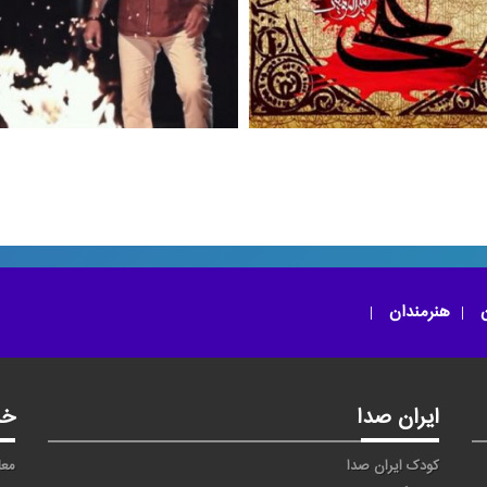
نور یقین
فلق
ترانه با غزلی از حزین لاهیجی ،
وانی محمد گلریز ویژه نوزده رمضان
ن
هنرمندان
ایران صدا
خد
کودک ایران صدا
معا