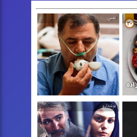
نفس
نوشدارو
نفس