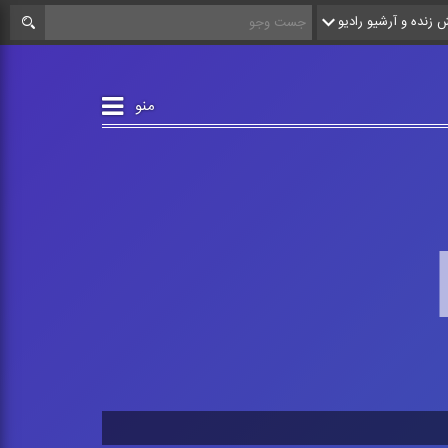
زنده و آرشیو رادیو
منو