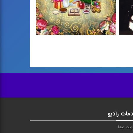
نوروز
پیش درآمد ماهور
مات رادیو
ونت صدا