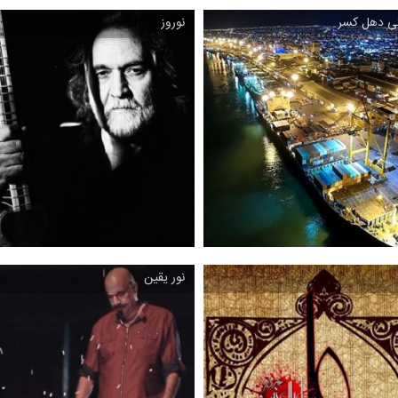
تی دهل كسر
نوروز
نوروزنامه
نفس
عه سمفونیك اثر شهرام مظلومی ،
موسیقی تلفیقی با سه تار و كوبه ای
1396
1381
نور یقین
نوروز
نی ‌جفتی دهل كسر
رنگ چهارگاه ساخته مجید درخشانی 
عه موسیقی بی كلام بندری ، 1379
1387 ‏