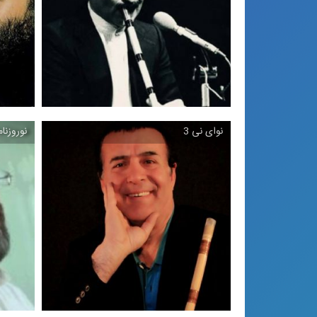
ترانه ویژه شب یلدا ، 1401
نوای نی 3
نوروزنام
نوای نی 2
نی و آواز ابوعطا با اجرای محمد موسوی و
تر
قاسم رفعتی ...