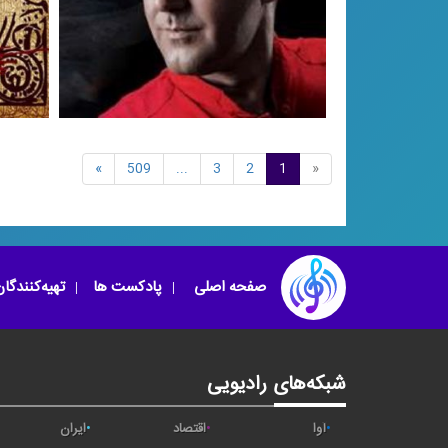
»
509
...
3
2
1
«
نور هستی
تصنیف آذری ، 1389
تكخ
صفحه اصلی
پادکست ها
تهیه‌کنندگا
شبکه‌های رادیویی
آوا
اقتصاد
ایران