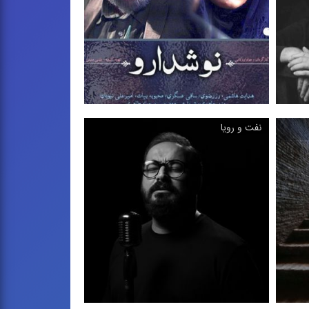
ترانه ویژه جانبازان شیمیایی ، 1392
نفت و رویا
نوشدارو
ل
تیتراژ آغازین سریال ، 1392