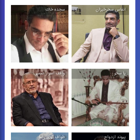
انفاس سحرخیزان
سجده خاك
مناجات مثنوی
اشك سحرگاهی
آواز عرفانی با مضمون ماه
آواز در فضای موسیقی
مبارك رمضان
دستگاهی
یا سحر
واقف اسرار ضمیر
انفاس سحرخیزان
سجده خاك
آواز در فضای موسیقی
آواز در فضای موسیقی
دستگاهی
دستگاهی
پیوند ازدواج
طواف كوی رضا