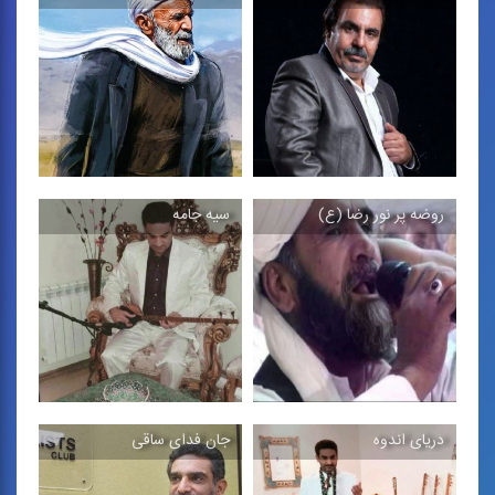
یا سحر
واقف اسرار ضمیر
آواز در فضای موسیقی
آواز با مضمون عرفانی و
دستگاهی
بدون همراهی ساز
روضه پر نور رضا (ع)
سیه جامه
طواف كوی رضا
پیوند ازدواج
آواز خراسانی در مدح امام
آكاپلا با مضمون ازدواج
رضا (ع)
دریای اندوه
جان فدای ساقی
روضه پر نور رضا (ع)
سیه جامه