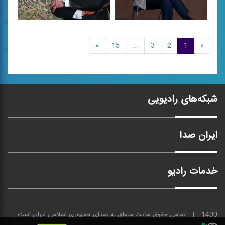
»
15
...
3
2
1
«
كرامت كن
سرگشته
آواز بیات اصفهان
آواز افشاری
شبکه‌های رادیویی
ایران صدا
خدمات رادیو
1400
تمامی حقوق سایت متعلق به
صدای
جمهوری اسلامی ایران است