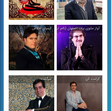
كیمیای اخلاص
آواز مثنوی بیات اصفهان (نالم ایرا ناله‌ ها خوش آیدش)
فلق
خداحافظ
تكخوانی محمد گلریز ویژه
مرثیه عاشورایی
نوزده رمضان
كرامت كن
سرگشته
آواز مثنوی بیات
اصفهان (نالم ایرا ناله‌
كیمیای اخلاص
ها خوش آیدش)
آواز دشتی
تكخوانی شهرام ناظری،