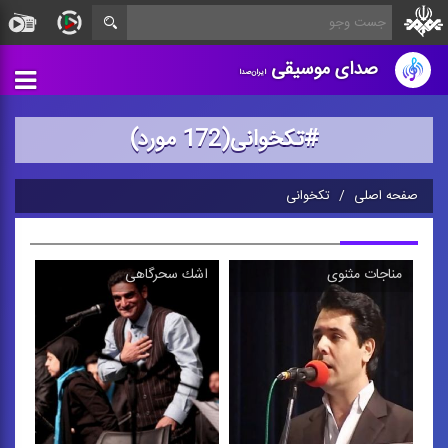
صدای موسیقی
ایران‌صدا
#تکخوانی(172 مورد)
صفحه اصلی
تکخوانی
مناجات مثنوی
اشك سحرگاهی